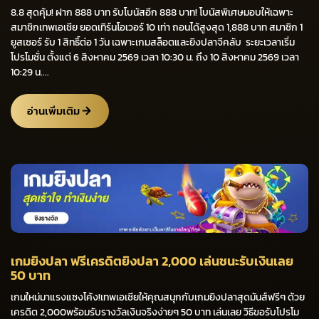
8.8 สุดคุ้ม! ฝาก 888 บาท รับโบนัสอีก 888 บาท! โบนัสพิเศษมอบให้เฉพาะ
สมาชิกเทพเอเชีย ยอดเทิร์นโอเวอร์ 10 เท่า ถอนได้สูงสุด 1,888 บาท สมาชิก 1
ยูสเซอร์ รับ 1 สิทธิ์ต่อ 1 วัน เฉพาะเกมสล็อตและยิงปลาจีคลับ ระยะเวลาเริ่ม
โปรโมชั่น ตั้งแต่ 6 สิงหาคม 2569 เวลา 10:30 น. ถึง 10 สิงหาคม 2569 เวลา
10:29 น....
อ่านเพิ่มเติม
เกมยิงปลา ฟรีเครดิตยิงปลา 2,000 เล่นชนะรับเงินเลย
50 บาท
เกมใหม่มาแรงแซงโค้ง!เทพเอเชียให้คุณสนุกกับเกมยิงปลาสุดมันส์ฟรีๆ ด้วย
เครดิต 2,000พร้อมรับรางวัลเงินจริงง่ายๆ 50 บาท เล่นเลย วิธีขอรับโปรโม