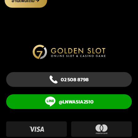
อ่านเพิ่มเติม
02 508 8798
@LNWASIA2510