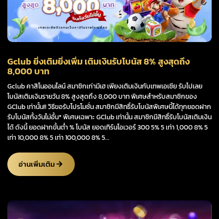
Gclub ยิ่งเติมยิ่งเพิ่ม เติมเงินรับโบนัส 8% สูงสุดถึง
8,000 บาท
Gclub คาสิโนออนไลน์ สมาชิกเก่ามีเฮ เพียงเติมเงินกับเทพเอเชีย รับไปเลย
โบนัสเติมเงินรายวัน 8% สูงสุดถึง 8,000 บาท พิเศษสำหรับสมาชิกของ
GClub เท่านั้น!! วิธีขอรับโปรโมชั่น สมาชิกมีสิทธิ์รับโบนัสพิเศษนี้ได้ทุกยอดฝาก
รับโบนัสทั้งวันไม่อั้น* พิเศษเฉพาะ GClub เท่านั้น สมาชิกมีสิทธิ์รับโบนัสเติมเงิน
ได้ ดังนี้ ยอดฝากขั้นต่ำ % โบนัส ยอดเทิร์นโอเวอร์ 300 5% 5 เท่า 1,000 8% 5
เท่า 10,000 8% 5 เท่า 100,000 8% 5...
อ่านเพิ่มเติม