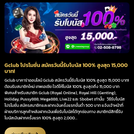
Gclub โปรโมชั่น สมัครวันนี้รับโบนัส 100% สูงสุด 15,000
บาท!
Gclub บาคาร่าออนไลน์ Gclub สมัครวันนี้รับโบนัส 100% สูงสุด 15,000 บาท!
ต้อนรับสมาชิกใหม่ เทพเอเชีย ใจดีให้โบนัส 100% สูงสุดถึง 15,000 บาท
พิเศษสำหรับสมาชิก Gclub (Royal Online), Royal Hill (Genting),
Holiday, Pussy888, Mega888, Live22 และ Sbobet เท่านั้น วิธีรับโบนัส
โปรโมชั่น สมัครสมาชิกและฝากเงินครั้งแรกขั้นต่ำ 500 บาท แจ้งเจ้าหน้าที่
ฝ่ายบริการลูกค้าหลังฝากเงินเพื่อรับโบนัสได้ทุกช่องทาง สมาชิกมีสิทธิ์รับ
โบนัสเงินฝากครั้งแรก 100% สูงสุด 2,000...