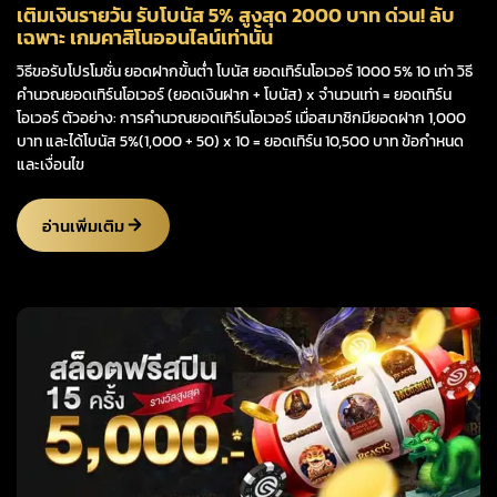
เติมเงินรายวัน รับโบนัส 5% สูงสุด 2000 บาท ด่วน! ลับ
เฉพาะ เกมคาสิโนออนไลน์เท่านั้น
วิธีขอรับโปรโมชั่น ยอดฝากขั้นต่ำ โบนัส ยอดเทิร์นโอเวอร์ 1000 5% 10 เท่า วิธี
คำนวณยอดเทิร์นโอเวอร์ (ยอดเงินฝาก + โบนัส) x จำนวนเท่า = ยอดเทิร์น
โอเวอร์ ตัวอย่าง: การคำนวณยอดเทิร์นโอเวอร์ เมื่อสมาชิกมียอดฝาก 1,000
บาท และได้โบนัส 5%(1,000 + 50) x 10 = ยอดเทิร์น 10,500 บาท ข้อกำหนด
และเงื่อนไข
อ่านเพิ่มเติม