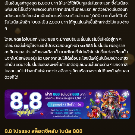
เป็นเงินมูลค่าสูงสุด 15,000 บาท ให้เราได้ใช้เป็นทุนเล่นในระยะแรก ซึ่งโบนัสจะ
เพิ่มเปอร์เซ็นต์จากยอดเงินที่เราฝากเข้ามาในตอนแรก ยกตัวอย่างเช่นตอนที่
สมัครสมาชิกใหม่ ฝากเงินเข้ามาครั้งแรกด้วยจำนวน 1,000 บาท ก็จะได้สิทธิ์
รับโบนัสเพิ่มอีก 100% เป็น 2,000 บาท ได้ทุนเล่นเพิ่มขึ้นอีกเท่าตัวไปแบบง่าย
ๆ
โดยปกติแล้วโบนัสที่ vrscr888 จะมีการปรับเปลี่ยนโปรโมชั่นใหม่อยู่ทุก ๆ
เดือน ดังนั้นให้ผู้ใช้งานเข้าไปตรวจสอบดูที่หน้า scr888 โปรโมชั่น เพื่อดูราย
ละเอียดของโปรโมชั่นของเดือนนั้น ๆ แต่โดยทั่วไปแล้วโปรโมชั่นแต่ละเดือนนั้น
แจกโบนัสเพียบอยู่แล้ว นอกจากนั้นไม่ได้เอื้อประโยชน์แค่ผู้เล่นใหม่อย่างเดียว
เท่านั้น แต่บางโปรโมชั่นยังส่งผลในด้านดีต่อผู้เล่นพนันในเกมต่าง ๆ ของคาสิ
โนออนไลน์ ไม่ว่าจะเป็นไพ่บาคาร่า สล็อต รูเล็ต หรืออาจรวมไปถึงพนันฟุตบอล
ด้วยก็ได้
8.8 โปรแรง สล็อตจีคลับ โบนัส 888