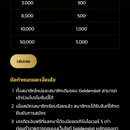
3,000
300
8,000
500
10,000
1,000
50,000
5,000
เล่นเลย
ข้อกำหนดและเงื่อนไข
ทั้งสมาชิกใหม่และสมาชิกเดิมของ Goldenslot สามารถ
เข้าร่วมโปรโมชั่นนี้ได้
เมื่อสมัครสมาชิกเรียบร้อยแล้ว สมาชิกจะได้รับลิงก์ให้กด
ยืนยันการสมัคร
เครดิตเงินฟรีที่แลกมาได้จะมียอดเทิร์นโอเวอร์ 5 เท่า
ก่อนทำรายการถอนบนเว็บไซต์ Goldenslot หลักของเรา