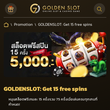
Promotion
GOLDENSLOT: Get 15 free spins
\
\
GOLDENSLOT: Get 15 free spins
หมุนสล็อตฟรีเกมละ 15 ครั้งรวม 75 ครั้งเมื่อเล่นครบทุกเกมที่
กำหนด!