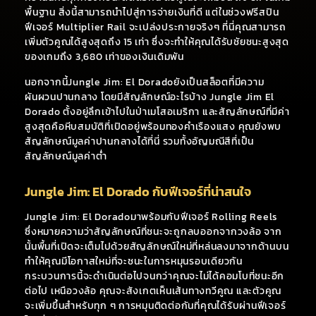
พื้นฐาน สิ่งนี้สามารถนำไปสู่การจ่ายเงินที่ดี แต่ในช่วงฟรีสปิน
ฟีเจอร์ Multiplier Rail จะเปล่งประกายจริงๆ ที่นี่คุณสามารถ
เพิ่มตัวคูณได้สูงสุดถึง 15 เท่า ซึ่งจะทำให้คุณได้รับชัยชนะสูงสุด
ของเกมถึง 3,680 เท่าของเงินเดิมพัน
นอกจากนี้Jungle Jim: El Doradoยังเป็นสล็อตที่มีความ
ผันผวนปานกลาง โดยมีสัญลักษณ์อะไรบ้าง Jungle Jim El
Dorado ตั้งอยู่ลึกเข้าไปในป่าเมโสอเมริกา และสัญลักษณ์ที่มีค่า
สูงสุดคือหีบสมบัติที่เปิดอยู่พร้อมทองคำเรืองแสง คุณยังพบ
สัญลักษณ์มูลค่าปานกลางได้ที่นี่ รวมทั้งอัญมณีสีที่เป็น
สัญลักษณ์มูลค่าต่ำ
Jungle Jim: El Dorado กับฟีเจอร์ที่น่าสนใจ
Jungle Jim: El Doradoมาพร้อมกับฟีเจอร์ Rolling Reels
ซึ่งหมายความว่าสัญลักษณ์ที่ชนะจะถูกลบออกจากวงล้อ จาก
นั้นพื้นที่เปิดจะเต็มไปด้วยสัญลักษณ์ใหม่ที่หล่นลงมาจากด้านบน
ทำให้คุณมีโอกาสใหม่ที่จะชนะในการหมุนรอบเดียวกัน
กระบวนการนี้จะดำเนินต่อไปจนกว่าคุณจะไม่ได้คอมโบที่ชนะอีก
ต่อไป เหนือวงล้อ คุณจะสังเกตเห็นเส้นทางทวีคูณ และตัวคูณ
จะเพิ่มขึ้นสำหรับทุก ๆ การหมุนติดต่อกันที่คุณได้รับผ่านฟีเจอร์