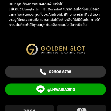
เกมที่คุณต้องการจะลงเดิมพันหรือไม่
แน่นอนว่าJungle Jim: El Doradoสามารถเล่นได้ทั้งบนมือถือ
และแท็บเล็ตของคุณทั้งบนAndroid, iPhone หรือ iPad ไม่วา่
จะอยู่ที่ไหนเวลาใดก็สามารถเล่นได้อย่างเต็งที่ไม่มีติดขัด ภายใต้
การเล่นที่จะทำให้คุณสนุกกับสล็อตออนไลน์มากยิ่งขึ้น
02 508 8798
@LNWASIA2510