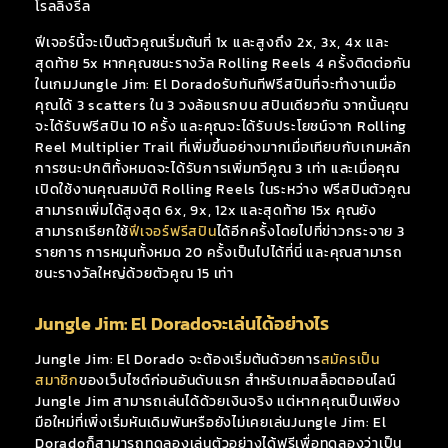
โรลลิ่งรีล
ฟีเจอร์นี้จะเป็นตัวคูณเริ่มต้นที่ 1x และสูงถึง 2x, 3x, 4x และ
สุดท้าย 5x หากคุณชนะรางวัล Rolling Reels 4 ครั้งติดต่อกัน
ในเกมJungle Jim: El Doradoรับทันทีฟรีสปินที่จะทำงานเมื่อ
คุณได้ 3 scatters ใน 3 วงล้อแรกบน สปินเดียวกัน จากนั้นคุณ
จะได้รับฟรีสปิน 10 ครั้ง และคุณจะได้รับประโยชน์จาก Rolling
Reel Multiplier Trail ที่เพิ่มขึ้นอย่างมากเมื่อเทียบกับเกมหลัก
การชนะปกติทั้งหมดจะได้รับการเพิ่มทวีคูณ 3 เท่า และเมื่อคุณ
เปิดใช้งานคุณสมบัติ Rolling Reels ในระหว่าง ฟรีสปินตัวคูณ
สามารถเพิ่มได้สูงสุด 6x, 9x, 12x และสุดท้าย 15x คุณยัง
สามารถเรียกใช้
ฟีเจอร์ฟรีสปิน
ได้อีกครั้งโดยไปที่ข่าวกระจาย 3
รายการ การหมุนทั้งหมด 20 ครั้งเป็นไปได้ที่นี่ และคุณสามารถ
ชนะรางวัลใหญ่ด้วยตัวคูณ 15 เท่า
Jungle Jim: El Doradoจะเล่นได้อย่างไร
Jungle Jim: El Dorado จะต้องเริ่มต้นด้วยการ
สมัครเป็น
สมาชิก
ของเว็บไซต์ก่อนอันดับแรก สำหรับเกมสล็อตออนไลน์
Jungle Jim สามารถเล่นได้ด้วยเงินจริง แต่หากคุณเป็นเพียง
มือใหม่ที่เพิ่งเริ่มหันเดิมพันหรือยังไม่เคยเล่นJungle Jim: El
Doradoก็สามารถทดลองเล่นตัวอย่างได้ฟรีเพื่อทดลองว่าเป็น