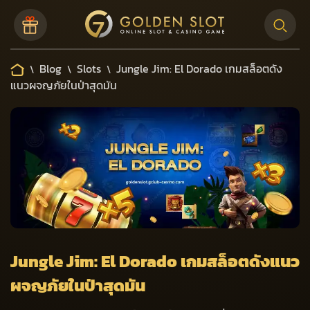
Blog
Slots
Jungle Jim: El Dorado เกมสล็อตดัง
\
\
\
แนวผจญภัยในป่าสุดมัน
Jungle Jim: El Dorado เกมสล็อตดังแนว
ผจญภัยในป่าสุดมัน