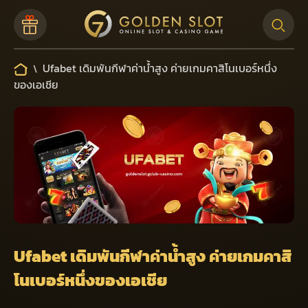
Ufabet เดิมพันกีฬาค่าน้ำสูง ค่ายเกมคาสิโนเบอร์หนึ่ง
\
ของเอเชีย
Ufabet เดิมพันกีฬาค่าน้ำสูง ค่ายเกมคาสิ
โนเบอร์หนึ่งของเอเชีย