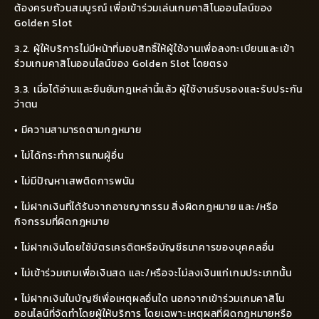
ต้องครบถ้วนสมบูรณ์ เพื่อเข้าร่วมเล่นเกมคาสิโนออนไลน์ของ
Golden Slot
3.2. ผู้ให้บริการไม่มีหน้าที่มอบสิทธิ์ให้ผู้ใช้งานเพื่อลงทะเบียนและเข้า
ร่วมเกมคาสิโนออนไลน์ของ Golden Slot โดยตรง
3.3. เมื่อได้อ่านและยืนยันกฎเหล่านี้แล้ว ผู้ใช้งานรับรองและรับประกัน
ว่าตน
• มีความสามารถตามกฎหมาย
• ไม่ได้กระทำการแทนผู้อื่น
• ไม่มีปัญหาเสพติดการพนัน
• ไม่ฝากเงินที่ได้รับจากอาชญากรรม สิ่งผิดกฎหมาย และ/หรือ
กิจกรรมที่ผิดกฎหมาย
• ไม่ฝากเงินโดยใช้บัตรเครดิตหรือบัญชีธนาคารของบุคคลอื่น
• ไม่เข้าร่วมเกมเพื่อเงินสด และ/หรือจะไม่ลงเงินแก่เกมประเภทนั้น
• ไม่ฝากเงินในบัญชีเพื่อเหตุผลอื่นใด นอกจากเข้าร่วมเกมคาสิโน
ออนไลน์ที่จัดทำโดยผู้ให้บริการ โดยเฉพาะเหตุผลที่ผิดกฎหมายหรือ