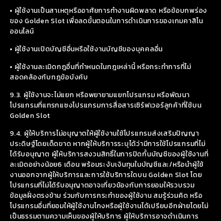
• ผู้ใช้งานเป็นสาเหตุหรืออาศัยการทำงานผิดพลาด หรือข้อบกพร่อง
ของ Golden Slot เพื่อลดขั้นตอนในการดำเนินการของเกมคาสิโน
ออนไลน์
• ผู้ใช้งานเปิดบัญชีอื่นหรือใช้งานบัญชีของบุคคลอื่น
• ผู้ใช้งานละเมิดกฎอื่นที่กำหนดในกฎเหล่านี้ หรือกระทำการที่ไม่
สอดคล้องกับกฎข้อบังคับ
9.3. ผู้ใช้งานจะไม่แยก หรือพยายามแยกโปรแกรม หรือพัฒนา
โปรแกรมที่แทรกแซงโปรแกรมการสื่อสารเซิร์ฟเวอร์ลูกค้าที่ใช้บน
Golden Slot
9.4. ผู้ให้บริการไม่อนุญาตให้ผู้ใช้งานใช้โปรแกรมส่งเสริมปัญญา
ประดิษฐ์โดยเด็ดขาด หากผู้ให้บริการระบุได้ว่ามีการใช้โปรแกรมที่ไม่
ได้รับอนุญาต ผู้ให้บริการสงวนสิทธิ์ในการปิดกั้นบัญชีของผู้ใช้งานที่
ละเมิดอย่างน้อย6 เดือน พร้อมระงับเงินทุนในบัญชีและ/หรือนำผู้ใช้
งานออกจากผู้ให้บริการและการใช้บริการใดบน Golden Slot โดย
โปรแกรมที่ไม่ได้รับอนุญาตอาจเกี่ยวข้องกับการยอมให้รวบรวม
ข้อมูลฝั่งตรงข้าม ร่วมกับการกระทำของผู้ใช้งาน สมรู้ร่วมคิด หรือ
โปรแกรมอื่นที่ยอมให้ผู้ใช้งานโกงหรือผู้ใช้งานได้เปรียบอีกฝ่ายโดยไม่
เป็นธรรมตามความเห็นของผู้ให้บริการ ผู้ให้บริการอาจดำเนินการ