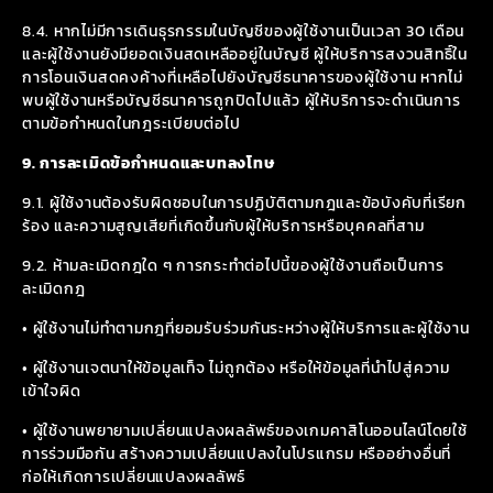
8.4. หากไม่มีการเดินธุรกรรมในบัญชีของผู้ใช้งานเป็นเวลา 30 เดือน
และผู้ใช้งานยังมียอดเงินสดเหลืออยู่ในบัญชี ผู้ให้บริการสงวนสิทธิ์ใน
การโอนเงินสดคงค้างที่เหลือไปยังบัญชีธนาคารของผู้ใช้งาน หากไม่
พบผู้ใช้งานหรือบัญชีธนาคารถูกปิดไปแล้ว ผู้ให้บริการจะดำเนินการ
ตามข้อกำหนดในกฎระเบียบต่อไป
9. การละเมิดข้อกำหนดและบทลงโทษ
9.1. ผู้ใช้งานต้องรับผิดชอบในการปฏิบัติตามกฎและข้อบังคับที่เรียก
ร้อง และความสูญเสียที่เกิดขึ้นกับผู้ให้บริการหรือบุคคลที่สาม
9.2. ห้ามละเมิดกฎใด ๆ การกระทำต่อไปนี้ของผู้ใช้งานถือเป็นการ
ละเมิดกฎ
• ผู้ใช้งานไม่ทำตามกฎที่ยอมรับร่วมกันระหว่างผู้ให้บริการและผู้ใช้งาน
• ผู้ใช้งานเจตนาให้ข้อมูลเท็จ ไม่ถูกต้อง หรือให้ข้อมูลที่นำไปสู่ความ
เข้าใจผิด
• ผู้ใช้งานพยายามเปลี่ยนแปลงผลลัพธ์ของเกมคาสิโนออนไลน์โดยใช้
การร่วมมือกัน สร้างความเปลี่ยนแปลงในโปรแกรม หรืออย่างอื่นที่
ก่อให้เกิดการเปลี่ยนแปลงผลลัพธ์