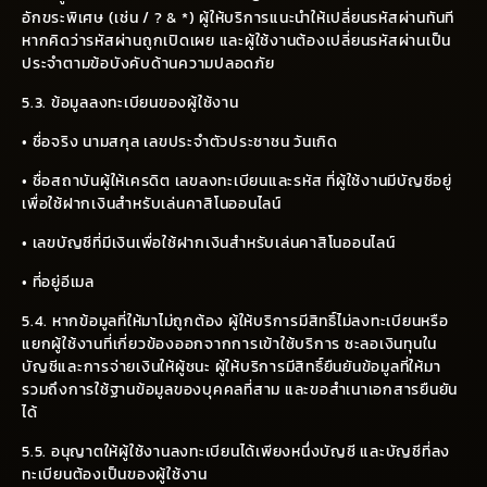
อักขระพิเศษ (เช่น / ? & *) ผู้ให้บริการแนะนำให้เปลี่ยนรหัสผ่านทันที
หากคิดว่ารหัสผ่านถูกเปิดเผย และผู้ใช้งานต้องเปลี่ยนรหัสผ่านเป็น
ประจำตามข้อบังคับด้านความปลอดภัย
5.3. ข้อมูลลงทะเบียนของผู้ใช้งาน
• ชื่อจริง นามสกุล เลขประจำตัวประชาชน วันเกิด
• ชื่อสถาบันผู้ให้เครดิต เลขลงทะเบียนและรหัส ที่ผู้ใช้งานมีบัญชีอยู่
เพื่อใช้ฝากเงินสำหรับเล่นคาสิโนออนไลน์
• เลขบัญชีที่มีเงินเพื่อใช้ฝากเงินสำหรับเล่นคาสิโนออนไลน์
• ที่อยู่อีเมล
5.4. หากข้อมูลที่ให้มาไม่ถูกต้อง ผู้ให้บริการมีสิทธิ์ไม่ลงทะเบียนหรือ
แยกผู้ใช้งานที่เกี่ยวข้องออกจากการเข้าใช้บริการ ชะลอเงินทุนใน
บัญชีและการจ่ายเงินให้ผู้ชนะ ผู้ให้บริการมีสิทธิ์ยืนยันข้อมูลที่ให้มา
รวมถึงการใช้ฐานข้อมูลของบุคคลที่สาม และขอสำเนาเอกสารยืนยัน
ได้
5.5. อนุญาตให้ผู้ใช้งานลงทะเบียนได้เพียงหนึ่งบัญชี และบัญชีที่ลง
ทะเบียนต้องเป็นของผู้ใช้งาน