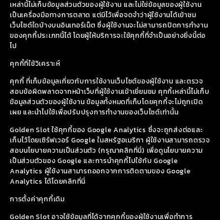
เหล่านี้ไม่เก็บข้อมูลส่วนตัวของผู้ใช้งาน และไม่ใช่ข้อมูลของผู้ใช้งาน
เป็นเครื่องมือทางการตลาด แต่มีไว้เพื่อจดจำว่าผู้ใช้งานได้เข้าชม
เว็บไซต์ใดบ้างบนอินเทอร์เน็ต ซึ่งผู้ใช้งานจะไม่สามารถปิดการทำงาน
ของคุกกี้ประเภทนี้ได้ โดยผู้ให้บริการจะใช้คุกกี้ที่จำเป็นอย่างยิ่งนี้ต่อ
ไป
คุกกี้ที่ใช้วิเคราะห์
คุกกี้ ที่เก็บข้อมูลเกี่ยวกับการใช้งานเว็บไซต์ของผู้ใช้งาน และตรวจ
สอบข้อผิดพลาดจากหน้าเว็บที่ผู้ใช้งานเข้าเยี่ยมชม คุกกี้เหล่านี้ไม่เก็บ
ข้อมูลส่วนตัวของผู้ใช้งาน ข้อมูลทั้งหมดที่เก็บโดยคุกกี้จะไม่ถูกเปิด
เผย และนำไปใช้เพื่อปรับปรุงการทำงานของเว็บไซต์เท่านั้น
Golden Slot ใช้คุกกี้ของ Google Analytics ซึ่งจะถูกส่งต่อและ
เก็บไว้โดยเซิร์ฟเวอร์ Google ในสหรัฐอเมริกา ผู้ใช้งานสามารถตรวจ
สอบนโยบายความเป็นส่วนตัว (กรุณาคลิกที่นี่) เพื่อดูนโยบายความ
เป็นส่วนตัวของ Google และการนำคุกกี้ไปใช้กับ Google
Analytics ผู้ใช้งานสามารถออกจากการติดตามของ Google
Analytics ได้โดยคลิกที่นี่
การตั้งค่าคุกกี้เดิม
Golden Slot อาจใช้ข้อมูลที่ได้จากคุกกี้ของผู้ใช้งานเพื่อทำการ