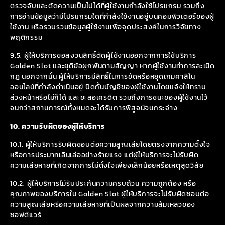
ตรวจจับและตัดความเป็นไปได้ที่ผู้ใช้งานกำลังใช้โปรแกรม รวมถึง
การอ่านข้อมูลว่ามีโปรแกรมใดที่กำลังใช้งานอยู่บนคอมพิวเตอร์ของผู้
ใช้งาน หรือรวบรวมข้อมูลผู้ใช้งานเพื่อจุดประสงค์ในการวิจัยทาง
พฤติกรรม
9.5. ผู้ให้บริการขอสงวนสิทธิ์ตัดผู้ใช้งานออกจากการใช้บริการ
Golden Slot และยุติข้อผูกพันตามสัญญา หากผู้ใช้งานทำการละเมิด
กฎ นอกจากนั้น ผู้ให้บริการมีสิทธิ์ในการขัดหรือหยุดเกมคาสิโน
ออนไลน์ที่กำลังดำเนินอยู่ ปิดกั้นบัญชีของผู้ใช้งานโดยแจ้งให้ทราบ
ล่วงหน้าหรือไม่ก็ได้ และชะลอเครดิต รวมถึงการชนะของผู้ใช้งานไว้
จนกว่าสถานการณ์ทั้งหมดจะได้รับการพิสูจน์จนกระจ่าง
10. ความรับผิดของผู้ให้บริการ
10.1. ผู้ให้บริการรับผิดชอบต่อความสูญเสียโดยตรงจากความตั้งใจ
หรือการประมาทเลินเล่ออย่างร้ายแรง แต่ผู้ให้บริการจะไม่รับผิด
ความเสียหายที่เกิดจากการไม่ตั้งใจเพียงเล็กน้อยหรือเหตุสุดวิสัย
10.2. ผู้ให้บริการไม่รับประกันความครบถ้วน ความถูกต้อง หรือ
คุณภาพของบริการใน Golden Slot ผู้ให้บริการจะไม่รับผิดชอบต่อ
ความสูญเสียหรือความเสียหายที่เป็นผลจากความล้มเหลวของ
ซอฟต์แวร์