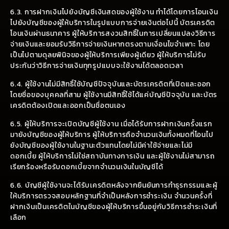
6.3. การฝากเงินไปยังบัญชีเงินสดของผู้ใช้งาน ทำได้โดยการโอนเงิน
ไปยังบัญชีของผู้ให้บริการในรูปแบบการจ่ายเงินต่อไปนี้ บัตรเครดิต
โอนเงินผ่านธนาคาร ผู้ให้บริการสงวนสิทธิ์ในการเปลี่ยนแปลงวิธีการ
จ่ายเงินและยอมรับวิธีการจ่ายเงินหากตรงตามเงื่อนไขจำเพาะ โดย
เป็นไปตามดุลยพินิจของผู้ให้บริการเพียงผู้เดียว ผู้ให้บริการไม่รับ
ประกันว่าวิธีการจ่ายเงินทุกรูปแบบจะใช้งานได้ตลอดเวลา
6.4. ผู้ใช้งานไม่มีสิทธิ์ใช้บัญชีปัจจุบันและบัตรเครดิตที่เปิดและออก
โดยชื่อของบุคคลที่สาม ผู้ใช้งานมีสิทธิ์ใช้ได้แค่บัญชีปัจจุบัน และบัตร
เครดิตต้องเปิดและออกเป็นชื่อตนเอง
6.5. ผู้ให้บริการจะเปิดบัญชีผู้ใช้งาน เมื่อได้รับการฝากเงินครั้งแรก
มายังบัญชีของผู้ให้บริการ ผู้ให้บริการถือจำนวนเงินทั้งหมดที่โอนไป
ยังบัญชีของผู้ใช้งานในฐานะตัวแทนโดยไม่มีค่าใช้จ่ายและไม่มี
ดอกเบี้ย ผู้ให้บริการไม่ใช่สถาบันทางการเงิน และผู้ใช้งานไม่สามารถ
เรียกร้องหรือรับดอกเบี้ยจากจำนวนเงินในบัญชีได้
6.6. บัญชีผู้ใช้งานจะได้รับเครดิตหลังจากยืนยันการทำธุรกรรมและผู้
ให้บริการตรวจสอบหลักฐานที่จำเป็นหลังการชำระเงิน จำนวนครั้งที่
ฝากเงินเป็นเครดิตในบัญชีของผู้ให้บริการขึ้นอยู่กับวิธีการชำระเงินที่
เลือก