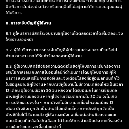
การโจรกรรม ความเสียหายจากการกลั่นแกล้ง การนัดหยุดงาน การ
ปิดกิจการในช่วงประท้วง หรือเหตุอื่นที่ไม่อยู่ภายใต้การควบคุมของผู้
ให้บริการ
8. การระงับบัญชีผู้ใช้งาน
8.1. ผู้ให้บริการมีสิทธิ์ระงับบัญชีผู้ใช้งานได้ตลอดเวลาโดยไม่ต้องแจ้ง
ให้ทราบล่วงหน้า
8.2. ผู้ให้บริการสามารถระงับบัญชีผู้ใช้งานในช่วงเวลาหนึ่งหรือไม่
กำหนดเวลา หากได้รับคำร้องขอจากผู้ใช้งาน
8.3. ผู้ใช้งานมีสิทธิ์ส่งข้อความติดต่อไปยังผู้ให้บริการ เรียกร้องการ
เสียโอกาสเล่นเกมคาสิโนออนไลน์ที่ดำเนินการโดยผู้ให้บริการ ผู้ให้
บริการสงวนสิทธิ์ในการส่งอีเมลแจ้งเตือนไปยังที่อยู่อีเมลที่บันทึกไว้
ในข้อมูลบัญชีผู้ใช้งาน หากบัญชีผู้ใช้งานไม่มีความเคลื่อนไหวเป็นเวลา
12 เดือน ผู้ใช้งานมีเวลา 30 วัน หลังจากได้รับอีเมล ในการเชื่อมต่อ
บัญชีผู้ใช้งานของตน หากผู้ใช้งานเชื่อมต่อภายใน 30 วัน จะไม่เกิด
การเปลี่ยนแปลงใด ๆ หากบัญชีไม่มีความเคลื่อนไหวต่อเนื่อง 13
เดือน บัญชีจะถูกจัดเป็นบัญชีไม่เคลื่อนไหว หากบัญชีถูกจัดเป็น
บัญชีที่ไม่ได้ใช้งานแล้ว ผู้ใช้งานจะยังคงเชื่อมต่อบัญชีของตนและ
ถอนเงินทุนที่เหลือในบัญชีออกได้ โดยใช้การจ่ายเงินประเภทที่รองรับ
ตามข้อกำหนดและเงื่อนไขเหล่านี้