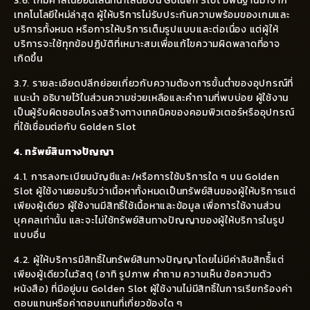
3.6. เกมคาสิโนออนไลน์ที่นำเสนอบน Golden Slot มีพื้นฐานมาจาก
เทคโนโลยีใหม่ล่าสุด ผู้ให้บริการไม่รับประกันความพร้อมของเกมและ
บริการทั้งหมด หรือการให้บริการเต็มรูปแบบและต่อเนื่อง แต่ผู้ให้
บริการจะใช้ทุกข้อปฏิบัติที่เหมาะสมเพื่อแก้ไขความผิดพลาดที่อาจ
เกิดขึ้น
3.7. รายละเอียดปลีกย่อยเกี่ยวกับความต้องการขั้นต่ำของอุปกรณ์ที่
แนะนำ อธิบายไว้ในส่วนความช่วยเหลือและคำถามที่พบบ่อย ผู้ใช้งาน
เป็นผู้รับผิดชอบโครงสร้างทางเทคนิคของคอมพิวเตอร์หรืออุปกรณ์
ที่ใช้เชื่อมต่อกับ Golden Slot
4. ทรัพย์สินทางปัญญา
4.1. การลงทะเบียนบัญชีและ/หรือการใช้บริการใด ๆ บน Golden
Slot ผู้ใช้งานยอมรับว่าเนื้อหาทั้งหมดเป็นทรัพย์สินของผู้ให้บริการแต่
เพียงผู้เดียว ผู้ใช้งานมีสิทธิ์ใช้เนื้อหาและข้อมูล เพื่อการใช้งานส่วน
บุคคลเท่านั้น และจะไม่ใช้ทรัพย์สินทางปัญญาของผู้ให้บริการในรูป
แบบอื่น
4.2. ผู้ให้บริการมีสิทธิ์ในทรัพย์สินทางปัญญาโดยไม่มีค่าลิขสิทธิ์์แต่
เพียงผู้เดียวในวัสดุ (อาทิ รูปภาพ คำถาม ความเห็น ข้อความตัว
หนังสือ) ที่มีอยู่บน Golden Slot ผู้ใช้งานไม่มีสิทธิ์ในการเรียกร้องค่า
ตอบแทนหรือค่าตอบแทนที่เกี่ยวข้องใด ๆ