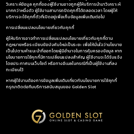
วิเคราะห์ข้อมูล คุกกี้ของผู้ใช้งานอาจถูกผู้ให้บริการนำมาวิเคราะห์
มากกว่าหนึ่งตัว ผู้ใช้งานสามารถปิดคุกกี้ได้ตลอดเวลา โดยผู้ให้
บริการจะใช้คุกกี้ตัวที่เปิดอยู่เพื่อเก็บข้อมูลเพิ่มเติมต่อไป
การเปลี่ยนแปลงนโยบายเกี่ยวกับคุกกี้
ผู้ให้บริการอาจทำการเปลี่ยนแปลงนโยบายเกี่ยวกับคุกกี้ตาม
กฎหมายหรือระเบียบข้อบังคับใหม่เป็นระยะ เพื่อให้มั่นใจว่านโยบาย
เป็นไปตามคำแนะนำที่ออกโดยผู้มีอำนาจในการคุ้มครองข้อมูล หาก
นโยบายการใช้คุกกี้มีการเปลี่ยนแปลงสำคัญ ผู้ใช้งานจะได้รับแจ้ง
โดยประกาศบนเว็บไซต์ หรือทางอีเมลในกรณีที่เป็นผู้ใช้งานที่ลง
ทะเบียนไว้
หากผู้ใช้งานต้องการข้อมูลเพิ่มเติมเกี่ยวกับนโยบายการใช้คุกกี้
กรุณาติดต่อทีมบริการสนับสนุนของ Golden Slot