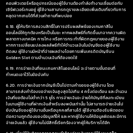
คอมพิวเตอร์หรืออุปกรณ์ของผู้ใช้งานต้องกำลังทำงานเชื่อมต่อกับ
เซิร์ฟเวอร์เกมอยู่ ผู้ใช้งานสามารถดูรายละเอียดเพิ่มเติมเกี่ยวกับการ
หลุดจากเกมได้ที่ส่วนคำถามที่พบบ่อย
6.18. ผู้ให้บริการสงวนสิทธิ์ในการปรับผลลัพธ์ของเกมคาสิโน
ออนไลน์ให้ถูกต้องหรือเป็นโมฆะ หากผลลัพธ์ที่เกิดขึ้นมาจากความผิด
พลาดทางเทคนิค การโกง หรือการกระทำที่ผิดกฎหมายของผู้ใช้งาน
หากการเปลี่ยนแปลงผลลัพธ์ทำให้จำนวนเงินในบัญชีของผู้ใช้งาน
ติดลบ ผู้ใช้งานมีหน้าที่จ่ายผลต่างโดยการเพิ่มเครดิตบัญชีบน
Golden Slot ตามจำนวนเงินที่ต้องชดใช้
6.19. การจ่ายเงินที่ชนะเกมคาสิโนออนไลน์ จะจ่ายตามขั้นตอนที่
กำหนดเอาไว้ในข้อบังคับ
6.20. การจ่ายเงินจากบัญชีเป็นไปตามคำขอของผู้ใช้งาน โดย
สามารถส่งคำร้องขอจ่ายเงินสูงสุดไม่เกิน 4 ครั้งต่อเดือน และจำนวน
เงินที่ขอต้องไม่ต่ำกว่า 5 ยูโร การจ่ายเงินจะจ่ายให้บัญชีที่ลงทะเบียน
ในนามผู้ใช้งานที่ฝากเงินสำหรับลงพนันเท่านั้น ไม่สามารถจ่ายเงินไป
ยังบัญชีของผู้ใช้งานอื่นหรือบุคคลที่สามได้ ผู้ใช้งานต้องรับผิดชอบ
ต่อความถูกต้องของข้อมูลที่ให้ และหากผู้ใช้งานให้ข้อมูลผิดและมีการ
จ่ายเงินแล้ว ผู้ใช้งานไม่มีสิทธิ์เรียกร้องจากผู้ให้บริการได้อีก