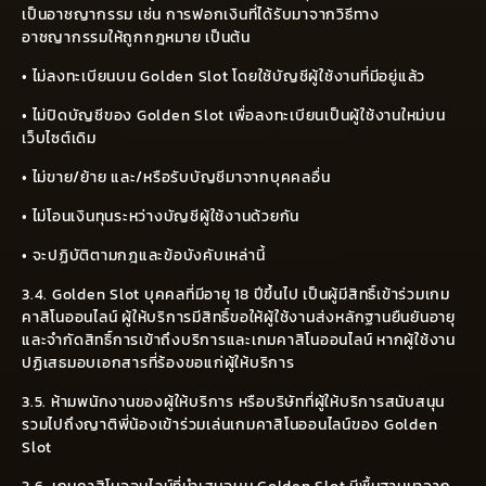
เป็นอาชญากรรม เช่น การฟอกเงินที่ได้รับมาจากวิธีทาง
อาชญากรรมให้ถูกกฎหมาย เป็นต้น
• ไม่ลงทะเบียนบน Golden Slot โดยใช้บัญชีผู้ใช้งานที่มีอยู่แล้ว
• ไม่ปิดบัญชีของ Golden Slot เพื่อลงทะเบียนเป็นผู้ใช้งานใหม่บน
เว็บไซต์เดิม
• ไม่ขาย/ย้าย และ/หรือรับบัญชีมาจากบุคคลอื่น
• ไม่โอนเงินทุนระหว่างบัญชีผู้ใช้งานด้วยกัน
• จะปฏิบัติตามกฎและข้อบังคับเหล่านี้
3.4. Golden Slot บุคคลที่มีอายุ 18 ปีขึ้นไป เป็นผู้มีสิทธิ์เข้าร่วมเกม
คาสิโนออนไลน์ ผู้ให้บริการมีสิทธิ์ขอให้ผู้ใช้งานส่งหลักฐานยืนยันอายุ
และจำกัดสิทธิ์การเข้าถึงบริการและเกมคาสิโนออนไลน์ หากผู้ใช้งาน
ปฏิเสธมอบเอกสารที่ร้องขอแก่ผู้ให้บริการ
3.5. ห้ามพนักงานของผู้ให้บริการ หรือบริษัทที่ผู้ให้บริการสนับสนุน
รวมไปถึงญาติพี่น้องเข้าร่วมเล่นเกมคาสิโนออนไลน์ของ Golden
Slot