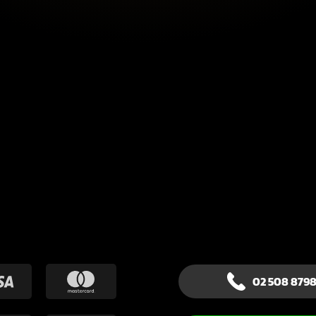
02 508 879