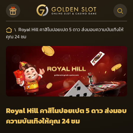
Royal Hill คาสิโนปอยเปต 5 ดาว ส่งมอบความบันเทิงให้
\
คุณ 24 ชม
Royal Hill คาสิโนปอยเปต 5 ดาว ส่งมอบ
ความบันเทิงให้คุณ 24 ชม