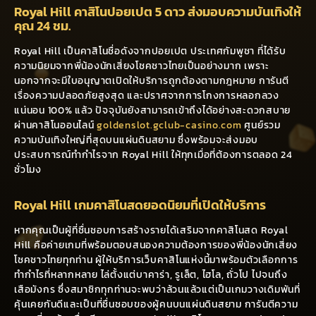
Royal Hill คาสิโนปอยเปต 5 ดาว ส่งมอบความบันเทิงให้
คุณ 24 ชม.
Royal Hill เป็นคาสิโนชื่อดังจากปอยเปต ประเทศกัมพูชา ที่ได้รับ
ความนิยมจากพี่น้องนักเสี่ยงโชคชาวไทยเป็นอย่างมาก เพราะ
นอกจากจะมีใบอนุญาตเปิดให้บริการถูกต้องตามกฎหมาย การันตี
เรื่องความปลอดภัยสูงสุด และปราศจากการโกงการหลอกลวง
แน่นอน 100% แล้ว ปัจจุบันยังสามารถเข้าถึงได้อย่างสะดวกสบาย
ผ่านคาสิโนออนไลน์
goldenslot.gclub-casino.com
ศูนย์รวม
ความบันเทิงใหญ่ที่สุดบนแผ่นดินสยาม ซึ่งพร้อมจะส่งมอบ
ประสบการณ์ทำกำไรจาก Royal Hill ให้ทุกเมื่อที่ต้องการตลอด 24
ชั่วโมง
Royal Hill เกมคาสิโนสดยอดนิยมที่เปิดให้บริการ
หากคุณเป็นผู้ที่ชื่นชอบการสร้างรายได้เสริมจากคาสิโนสด Royal
Hill คือค่ายเกมที่พร้อมตอบสนองความต้องการของพี่น้องนักเสี่ยง
โชคชาวไทยทุกท่าน ผู้ให้บริการเว็บคาสิโนแห่งนี้มาพร้อมตัวเลือกการ
ทำกำไรที่หลากหลาย ไล่ตั้งแต่บาคาร่า, รูเล็ต, ไฮโล, ถั่วโป ไปจนถึง
เสือมังกร ซึ่งสมาชิกทุกท่านจะพบว่าล้วนแล้วแต่เป็นเกมวางเดิมพันที่
คุ้นเคยกันดีและเป็นที่ชื่นชอบของผู้คนบนแผ่นดินสยาม การันตีความ