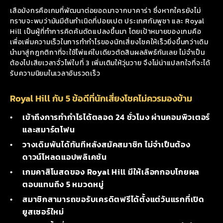
เสือมังกรคือเกมที่พัฒนาต่อยอดมาจากบาคาร่า ซึ่งหากใครยังไม่
ทราบจะพบว่ามันมีต้นกำเนิดที่ปอยเปต ประเทศกัมพูชา และ Royal
Hill เป็นผู้ที่ทำการคิดค้นดัดแปลงขึ้นมา โดยเป้าหมายของเกมคือ
เพื่อเพิ่มความเร็วในการทำกำไรของนักเสี่ยงโชคให้เร็วยิ่งขึ้นกว่าเดิม
นำมาสู่กฎกติกาที่จะใช้ไพ่แค่ใบเดียวตัดสินผลลัพธ์กันเลย ไม่จำเป็น
ต้องไปเสียเวลาจั่วไพ่ใบที่ 3 เพิ่มเติมให้วุ่นวาย จึงไม่น่าแปลกใจที่จะได้
รับความนิยมในเวลาอันรวดเร็ว
Royal Hill กับ 5 ข้อดีที่นักเสี่ยงโชคไม่ควรมองข้าม
เข้าถึงการทำกำไรได้ตลอด 24 ชั่วโมง ผ่านคอมพิวเตอร์
และสมาร์ตโฟน
วางเดิมพันได้ทันทีหลังสมัคสมาชิก ไม่จำเป็นต้อง
ดาวน์โหลดแอปพลิเคชัน
เกมคาสิโนสดของ Royal Hill มีให้เลือกกอบโกยผล
ตอบแทนถึง 5 หมวดหมู่
สมาชิกสามารถขอรับเครดิตฟรีได้ตั้งแต่วันแรกที่เปิด
ยูสเซอร์ใหม่