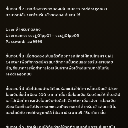
ขั้นตอนที่
2
หากต้องการทดลองเล่นเกมจาก
reddragon88
สามารถใช้
User
สำหรับเข้าทดลองเล่นเกมได้
User
สำหรับทดลอง
Username: cccjj01pp01 – cccjj01pp05
Password: aa9999
ขั้นตอนที่
3
เมื่อทดลองเล่นแล้วต้องการสมัครให้คุณโทรหา
Call
Center
เพื่อทำการสมัครสมาชิกตามขั้นตอนและรอรับหมายเลข
บัญชีธนาคารเพื่อทำการโอนเงินฝากเพื่อเข้าเล่นเกมคาสิโนกับ
reddragon88
ขั้นตอนที่
4
เมื่อได้เลขบัญชีเรียบร้อยแล้วให้ทำการโอนเงินเข้า
User
โอนเงินขั้นต่ำเพียง
200
บาทเท่านั้น เมื่อโอนเงินเรียบร้อยให้เก็บสลิป
เอาไว้เพื่อทำการแจ้งโอนเงินกับ
Call Center
เมื่อแจ้งการโอนเงิน
เรียบร้อยก็รอรับ
Username
และ
Password
สำหรับเข้าเล่นคาสิโน
ออนไลน์กับ
reddragon88
ใช้เวลาประมาณ
5-15
นาทีเท่านั้น
ขั้นตอนที่
5
เข้าเล่นเกมได้ทันทีขอให้ทุกท่านสนุกกับการเล่นคาสิโน