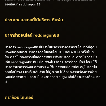
ออนไลน์ที่
reddragon88
ประเภทของเกมที่ให้บริการเดิมพัน
บาคาร่าออนไลน์
reddragon88
บาคาร่า
reddragon88
ที่นี่เราให้บริการบาคาร่าออนไลน์ที่ดีที่สุดมี
ห้องหลากหลาย บริการคาสิโนออนไลน์ แบบเล่นผ่านหน้าเว็บไซต์
โดยตรงไม่ต้องดาวน์โหลดภาพชัด เพื่อเพิ่มความสะดวกใน การเข้า
เล่น
reddragon88
ที่นี่มีชื่อเสียงในเรื่อง
บาคาร่าออนไลน์
โดยมีโต๊ะ
บาคาร่าบริการทั้งหมดจำนวน
4
โต๊ะ ภาพคมชัดเสมือนอยู่ในคาสิโน
ออนไลน์จริง หน้าเว็บเล่นง่าย ไม่ยุ่งยาก ไม่ต้องกังวลเรื่องการจ่าย
เงินเนื่องจากที่นี่มีความมั่นคงทางการเงินสูง เล่นได้จ่ายจริงต้องมาที่
นี่
ดราก้อน ไทเกอร์