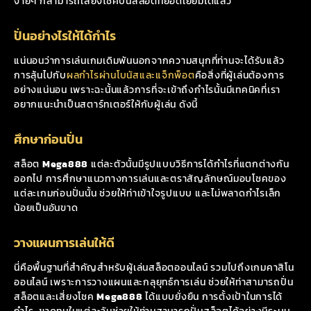
ง่ายๆ ก็สามารถเสี่ยงโชคปั่นสล็อตที่ยอดเยี่ยมได้แล้ว
ปั่นอย่างไรให้ได้กำไร
แน่นอนว่าการเล่นเกมเดิมพันนอกจากความสนุกที่ท่านจะได้รับแล้ว
การลุ้นไปกับ
ผลกำไรผ่านโบนัสและแจ็กพ็อต
คือสิ่งที่ผู้เล่นต้องการ
อย่างแน่นอน เพราะฉะนั้นแล้วการที่จะเข้าถึงกำไรนั้นมีเทคนิคที่เรา
อยากแนะนำเป็นสตาร์ทเตอร์ให้กับผู้เล่น ดังนี้
ศึกษาก่อนปั่น
สล็อต
Mega888
แต่ละตัวนั้นมีรูปแบบวิธีการได้กำไรที่แตกต่างกัน
ออกไป การศึกษาแนวทางการเล่นและตราสัญลักษณ์มอบโชคของ
แต่ละเกมก่อนปั่นนั้น ช่วยให้ท่าเข้าใจรูปแบบ และไม่พลาดกำไรเล็ก
น้อยเป็นอันขาด
วางแผนการเล่นให้ดี
นี่คือพื้นฐานที่สำคัญสำหรับผู้เล่นสล็อตออนไลน์ รวมไปถึงเกมคาสิโน
ออนไลน์ เพราะการวางแผนและกลุยุทธ์การเล่น ช่วยให้ท่าสามารถปั่น
สล็อตและเสี่ยงโชค
Mega888
ได้แบบยั่งยืน การตั้งเป้าในการได้