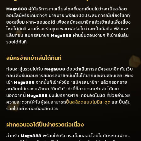
Mega888
ผู้ให้บริการเกมเสี่ยงโชคที่ยอดเยี่ยมไม่ว่าจะเป็นสล็อต
ออนไลน์หรือเกมต่างๆ มากมาย พร้อมเปิดประสบการณ์เสี่ยงโชคที่
ยอดเยี่ยม ฝาก-ถอนออโต้ เพียงสมัครสมาชิกแล้วเข้าเล่นเพื่อเสี่ยง
โชคได้ทันที งานนี้รองรับทุกแพลตฟอร์มไม่ว่าจะเป็นมือถือ พีซี และ
แล็บทอป สมัครสมาชิก
Mega888
ผ่านขั้นตอนง่ายๆ ก็เข้าเล่นลุ้น
รวยได้ทันที
สมัครง่ายเข้าเล่นได้ทันที
ก่อนจะลุ้นรวยไปกับ
Mega888
ต้องดำเนินการสมัครสมาชิกกับเว็บ
ก่อน ซึ่งขั้นตอนการสมัครสมาชิกนั้นก็ไม่ได้ยากและซับซ้อนเลย เพียง
เข้า
Mega888
จากนั้นก็เข้าหัวข้อ “สมัครสมาชิก” แล้วกรอกราย
ละเอียดไม่เยอะ แล้วกด “ยืนยัน” เท่านี้ก็สามารถเข้าเล่นได้เลย
นอกจากนี้
Mega888
ยังมีบริการฝาก-ถอนอัตโนมัติ ที่ช่วยอำนวย
ความสะดวกให้กับผู้เล่นสามารถ
ปั่นสล็อตแบบไม่มีสะดุด
และปั่นลุ้น
รวยได้อย่างต่อเนื่องอีกด้วย
ฝากถอนออโต้ปั่นง่ายรวยต่อเนื่อง
สำหรับ
Mega888
พร้อมให้บริการสล็อตออนไลน์ไปกับระบบฝาก-