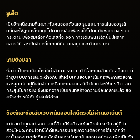
รูเล็ต
เป็นอีกหนึ่งเกมที่เหมาะกับคนชอบตัวเลข รูปแบบการเล่นของรูเล็
ตนั้นจะใช้ลูกเหล็กหมุนไปตามวงล้อเพื่อรอให้ไปตกยังช่องต่าง ๆ บน
กระดาน เพื่อสุ่มเลือกตัวเลขที่จะออก การเดิมพันรูเล็ตนั้นมีหลาก
หลายวิธีและเป็นอีกหนึ่งเกมที่มีความสนุกและท้าทายมาก
เกมยิงปลา
ถือว่าเป็นเกมน้องใหม่ที่กำลังมาแรง แนววิดีโอเกมคล้ายกับสล็อต แต่
ว่ารูปแบบการเล่นจะต่างกัน สำหรับเกมยิงปลาเน้นกราฟฟิคสวยงาม
และจุดเด่นอยู่ที่เล่นง่าย เหมือนเกมออนไลน์ทั่วไปแต่จะใช้เครดิตแลก
กระสุนในการยิง ซึ่งนอกจากเป็นเกมที่สร้างความผ่อนคลายแล้ว ยัง
สร้างกำไรให้กับผู้เล่นได้ด้วย
ข้อดีและข้อเสียเว็บพนันออนไลน์ตรงไม่ผ่านเอเย่นต์
แน่นอนว่าทุกอย่างบนโลกนี้ล้วนมีข้อดีและข้อเสียปน ๆ กัน อยู่ที่ว่า
ส่วนไหนจะตอบโจทย์ได้ดีและครอบคลุมความต้องการได้มากกว่า
ฉะนั้นลองมาดูข้อดีและข้อเสียของเว็บคาสิโนออนไลน์ตรง เพื่อเป็นตัว