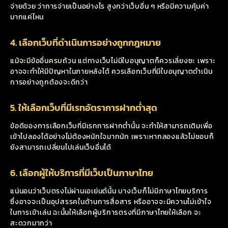
จ่ายด้วย ว่าการจ่ายเป็นอย่างไร สูงกว่าเว็บอื่น ๆ หรือมีความคุ้มค่า
มากแค่ไหน
4. เลือกเว็บที่ดำเนินการอย่างถูกกฎหมาย
แม้จะมีข้ออื่นครบถ้วน แต่ทางเว็บไม่มีใบอนุญาตก็ควรเลี่ยงซะ เพราะ
อาจจะทำให้มีปัญหาในภายหลังได้ ควรเลือกเว็บที่มีใบอนุญาตดำเนิน
การอย่างถูกต้องจะดีกว่า
5. ให้เลือกเว็บที่มีเรทอัตราการฝากต่ำสุด
ข้อดีของการเลือกเว็บที่มีเรทการฝากต่ำนั้น จะทำให้สามารถเติมเพื่อ
เข้าไปลองได้อย่างไม่ต้องหนักใจมากนัก เพราะหากลองแล้วไม่ชอบก็
ยังสามารถเปลี่ยนไปเล่นเว็บอื่นได้
6. เลือกผู้ให้บริการที่มีเว็บเป็นภาษาไทย
แน่นอนว่าเว็บตรงไม่ผ่านเอเย่นต์นั้น บางเว็บก็ไม่มีภาษาไทยบริการ
ซึ่งอาจจะเป็นอุปสรรคในด้านการสื่อสาร หรืออาจจะมีความไม่เข้าใจ
ในการเข้าเล่น ฉะนั้นให้เลือกผู้บริการตรงที่มีภาษาไทยให้เลือก จะ
สะดวกมากว่า