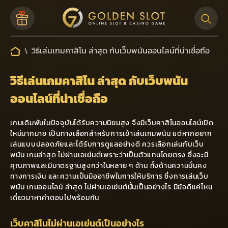
วิธีเล่นเกมคาสิโน ล่าสุด กับเว็บพนันออนไลน์ที่น่าเชื่อถือ
\
วิธีเล่นเกมคาสิโน ล่าสุด กับเว็บพนัน
ออนไลน์ที่น่าเชื่อถือ
เกมเดิมพันในปัจจุบันได้รับความนิยมสูง จึงมีเว็บคาสิโนออนไลน์เปิด
ใหม่มากมาย เป็นทางเลือกสำหรับการเข้าเล่นเกมพนัน แต่หากอยาก
เล่นแบบปลอดภัยและได้รับการดูแลอย่างดี ควรเลือกเล่นกับเว็บ
พนัน เกมล่าสุด ไม่ผ่านเอเย่นต์เพราะว่าเป็นตัวแทนโดยตรง ซึ่งจะมี
คุณภาพและมีมาตรฐานสูงกว่าในหลาย ๆ ด้าน ทั้งด้านความมั่นคง
ทางการเงิน และความเป็นมืออาชีพในการให้บริการ ซึ่งการเล่นเว็บ
พนัน เกมออนไลน์ ล่าสุด ไม่ผ่านเอเย่นต์นั้นเป็นอย่างไร มีข้อดีแค่ไหน
เดี๋ยวมาหาคำตอบไปพร้อมกัน
เว็บคาสิโนไม่ผ่านเอเย่นต์เป็นอย่างไร