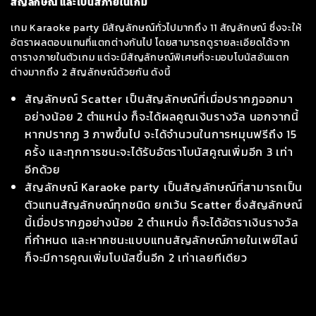
สัญลักษณ์ และโบนัสภายในเกม
เกม Karaoke party มีสัญลักษณ์ทั่วไปมากถึง 11 สัญลักษณ์ ซึ่งจะให้
อัตราผลตอบแทนที่แตกต่างกันไป โดยสามารถดูรายละเอียดได้จาก
ตารางภายในตัวเกม แต่จะมีสัญลักษณ์พิเศษที่จะมอบโบนัสอันแตก
ต่างมากถึง 2 สัญลักษณ์ด้วยกัน ดังนี้
สัญลักษณ์ Scatter เป็นสัญลักษณ์ที่เมื่อปรากฏออกมา
อย่างน้อย 2 ตำแหน่ง ก็จะได้ผลคูณเงินรางวัล นอกจากนี้
หากปรากฏ 3 ภาพขึ้นไป จะได้จำนวนในการหมุนฟรีถึง 15
ครั้ง และทุกการชนะจะได้รับอัตราโบนัสคูณเพิ่มอีก 3 เท่า
อีกด้วย
สัญลักษณ์ Karaoke party เป็นสัญลักษณ์ที่สามารถเป็น
ตัวแทนสัญลักษณ์ทุกชนิด ยกเว้น Scatter ซึ่งสัญลักษณ์
นี้เมื่อปรากฏอย่างน้อย 2 ตำแหน่ง ก็จะได้อัตราเงินรางวัล
ที่กำหนด และหากชนะแบบแทนสัญลักษณ์ภายในเพย์ไลน์
ก็จะมีการคูณเพิ่มโบนัสขึ้นอีก 2 เท่าเลยทีเดียว