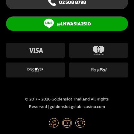
02 508 8798
@LNWASIA2510
© 2017 -
2026
Goldenslot Thailand All Rights
Reserved | goldenslot.gclub-casino.com