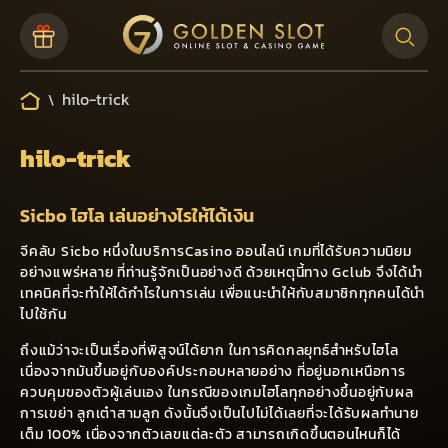
hilo-trick
\
hilo-trick
Sicbo ไฮโล เล่นอย่างไรให้ได้เงิน
จีคลับ Sicbo หนึ่งในบริการCasino ออนไลน์ เกมที่ได้รับความนิยม
อย่างแพร่หลาย ที่ท่านรู้จักเป็นอย่างดี ด้วยเหตุนี้ทาง Gclub จึงได้นำ
เทคนิคที่จะทำให้ได้กำไรในการเล่น เพื่อแนะนำให้กับสมาชิกทุกคนได้นำ
ไปใช้กัน
ถึงแม้ว่าจะเป็นเรื่องที่พิสูจน์ได้ยาก ในการคิดกลยุทธ์สำหรับไฮโล
เนื่องจากมันขึ้นอยู่กับองค์ประกอบหลายอย่าง ที่อยู่นอกเหนือการ
ควบคุมของตัวผู้เล่นเอง ในกรณีของเกมไฮโลทุกอย่างขึ้นอยู่กับผล
การเขย่า ลูกเต๋าสามลูก ดังนั้นจึงเป็นไปไม่ได้เลยที่จะได้รับผลทำนาย
เต็ม 100% เนื่องจากตัวเลขแต่ละตัว สามารถเกิดขึ้นตอนไหนก็ได้