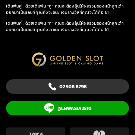
เดิมพันคู่ : ด้วยเดิมพัน “คู่” คุณจะต้องลุ้นให้ผลรวมของหน้าลูกเต๋า
ออกมาเป็นเลขคู่คุณถึงจะชนะ เงินรางวัลที่คุณจะได้คือ 1:1
เดิมพันคี่ : ด้วยเดิมพัน “คี่” คุณจะต้องลุ้นให้ผลรวมของหน้าลูกเต๋า
ออกมาเป็นเลขคี่คุณถึงจะชนะ เงินรางวัลที่คุณจะได้คือ 1:1
02 508 8798
@LNWASIA2510