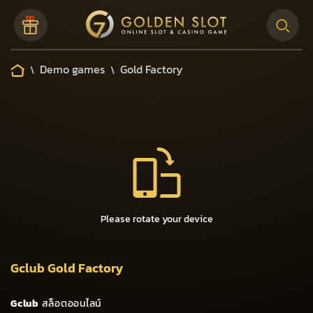
Demo games
Gold Factory
\
\
Please rotate your device
Gclub Gold Factory
Gclub
สล็อตออนไลน์