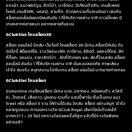
แข่งม้า, แมวฟอร์จูน, สัตว์ป่า, บาร์ทอง, ฉีเทียนต้าเซิน, เกมส์เพชร
โชคดี,เกมส์5PK, บอล12, สามก๊ก, ตัวตลกรวมทั้งเกมนินจา เล่นกับ
สล็อตออนไลน์ยอดนิยมอันดับ 1 ที่ให้บริการอย่าง VIP ดาวน์โหลด มี
เกมหลากหลายแนว หลากหลายต้นแบบ
GClubSlot โซนสล็อต3D
สล็อต ออนไลน์ จีคลับ เว็บไซต์ โซนสล็อต 3D มีเกม สล็อตให้เล่น ดัง
ต่อไปนี้ พิน็อคคีโอ, รางวัลชนะเลิศ, ทาร์ซาน, อียิปต์, ฉลองปีใหม่, ลัก
กี้ด็อก, รถแข่ง, ราชาสัตว์ป่า , ลักกี้ตัวตลก และ ลักกี้โจรสลัด สล็อต
ออนไลน์ อันดับ 1 ที่ให้บริการอย่าง VIP มั่นคงปลอดภัย ภาพเสียง
เร้าใจ สมจริง สนุกสนาน ไปกับเกม สล็อต ออนไลน์ มากมายก่ายกอง
GClubSlot โซนสล็อต
Slotonline เกมโซนสล็อต มีเกม มวย, ปลาทอง, หมีแพนด้า, สวัสดี
ค่ะ, ไทเกอร์, เสือดาว, มู่หลาน รวมทั้ง แฮปปี้ฟาร์ม ซึ่งเป็นเกม แนว
5reel หรือ สล็อต 5 ราง ให้ท่านได้เล่น จีคลับ สล็อต อย่างสนุก เร้าใจ
หลายรูปแบบ การออกรางวัล GClub Royal เลือกไลน์เข้าเล่นได้
มากกว่า 1 – 25 ไลน์ ตกรางวัลบ่อยครั้งที่สุด แล้วก็มีรางวัลพิเศษ
อย่ารอช้า