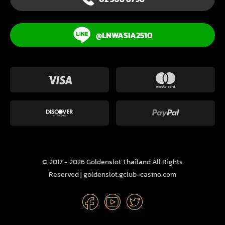
@LNWASIA2510
© 2017 -
2026
Goldenslot Thailand All Rights
Reserved | goldenslot.gclub-casino.com