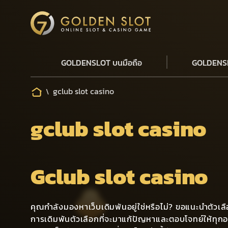
GOLDENSLOT บนมือถือ
GOLDENSLO
gclub slot casino
\
gclub slot casino
Gclub slot casino
คุณกำลังมองหาเว็บเดิมพันอยู่ใช่หรือไม่? ขอแนะนำตัวเลื
การเดิมพันตัวเลือกที่จะมาแก้ปัญหาและตอบโจทย์ให้ทุกอ