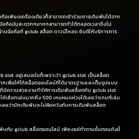
ถือเพียงเครื่องเดียวก็สามารถเข้าร่วมการเดิมพันได้จาก
ผ่านมือถือมันสะดวกๆมากๆสามารถทำได้ตลอดเวลาจึงไม่
นมือถือที่
gclub สล็อต ดาวน์โหลด ยินดีให้บริการการ
b slot อยู่เสมอนั่นก็เพราะว่า gclub slot เป็นสล็อต
ากเพื่อให้ได้สล็อตออนไลน์ที่ได้มาตรฐานและเต็มรูปแบบ
ี่มีความสวยงามทำให้การเดิมพันสล็อตกับ gclub slot
ให้เลือกเล่นมากถึง 500 เกมหมดห่วงได้เลยว่าเกมที่เล่น
ด้เลยว่านักเดิมพันจะไม่ผิดหวังกับการเดิมพันสล็อต
พันกับ gclub สล็อตออนไลน์ เพียงแค่ทำตามขั้นตอนดังนี้