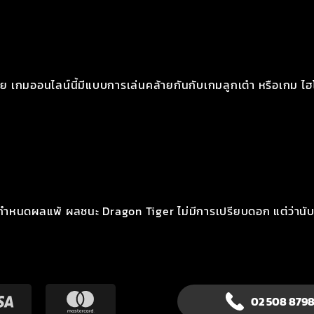
นคนไทย เกมออนไลน์นี้มีแบบการเล่นคล้ายกันกับเกมลูกเต๋า หรือเ
ำหนดผลแพ้ ผลชนะ Dragon Tiger ไม่มีการเปรียบดอก แต่ว่านับเฉพ
02 508 879