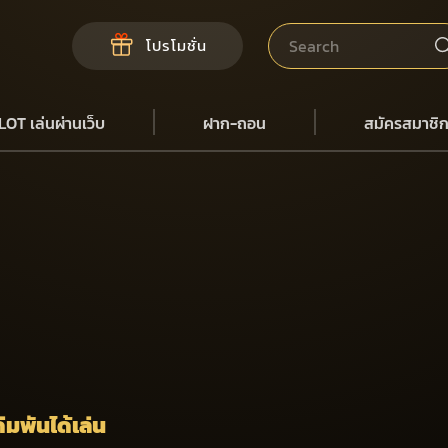
โปรโมชั่น
T เล่นผ่านเว็บ
ฝาก-ถอน
สมัครสมาชิ
ิมพันได้เล่น