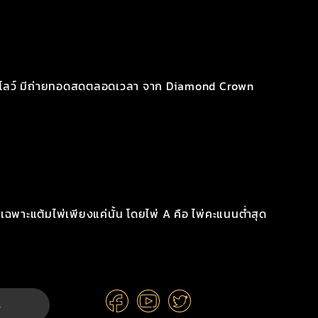
กม ไฮโลว์ มีถ่ายทอดสดตลอดเวลา จาก Diamond Crown
าะแต้มไพ่เพียงแค่นั้น โดยไพ่ A คือ ไพ่คะแนนต่ำสุด
8