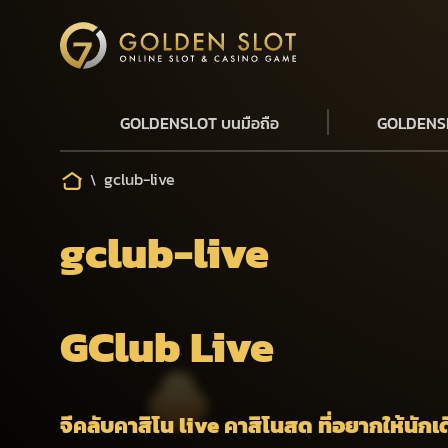
GOLDENSLOT บนมือถือ
GOLDENSLO
gclub-live
\
gclub-live
GClub Live
จีคลับคาสิโน live คาสิโนสด ที่อยากให้นักเด