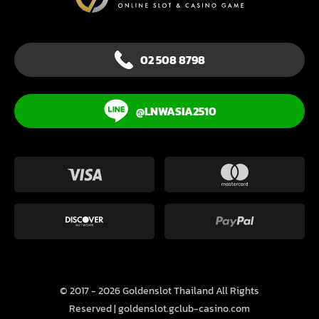
02 508 8798
@LNWASIA2510
© 2017 -
2026
Goldenslot Thailand All Rights
Reserved | goldenslot.gclub-casino.com