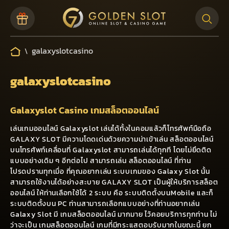
galaxyslotcasino
\
galaxyslotcasino
Galaxyslot Casino เกมสล็อตออนไลน์
เล่นเกมออนไลน์ Galaxyslot เล่นได้ทั้งในคอมแล้วก็โทรศัพท์มือถือ
GALAXY SLOT มีความโดดเด่นด้วยความน่าเข้าเล่น สล็อตออนไลน์
บนโทรศัพท์เคลื่อนที่ Galaxyslot สามารถเล่นได้ทุกที โดยไม่ยึดติด
แบบอย่างเดิม ๆ อีกต่อไป สามารถเล่น สล็อตออนไลน์ ที่ท่าน
โปรดปรานทุกเมื่อ ที่คุณอยากเล่น ระบบเกมของ Galaxy Slot นั้น
สามารถใช้งานได้อย่างสะบาย GALAXY SLOT เป็นผู้ให้บริการสล็อต
ออนไลน์ ให้ท่านเลือกใช้ได้ 2 ระบบ คือ ระบบติดตั้งบนMobile และก็
ระบบติดตั้งบน PC ท่านสามารถเลือกแบบอย่างที่ท่านอยากเล่น
Galaxy Slot มี เกมสล็อตออนไลน์ มากมาย ไว้คอยบริการทุกท่าน ไม่
ว่าจะเป็น เกมสล็อตออนไลน์ เกมที่มีกระแสตอบรับมากในขณะนี้ ยก