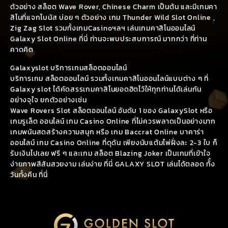
ตัวอย่าง สล็อต Wave Rover, Chinese Charm เป็นต้น และมีเกมคา
สิโนที่แจกโบนัส บ่อย ๆ ตัวอย่าง เกม Thunder Wild Slot Online ,
Zig Zag Slot รวมทั้งเกมCasinoฯลฯ เล่นเกมคาสิโนออนไลน์
Galaxy Slot Online ที่นี่ ท่านจะพบประสบการณ์ มากกว่า ที่ท่าน
คาดคิด
Galaxyslot บริการเกมสล็อตออนไลน์
บริการเกม สล็อตออนไลน์ รวมทั้งเกมคาสิโนออนไลน์แบบต่าง ๆ ที่
Galaxy slot ได้คัดสรรเกมคาสิโนยอดฮิตไว้ให้ทุกท่านได้เล่นกัน
อย่างจุใจ ยกตัวอย่างเช่น
Wave Rovers Slot สล็อตออนไลน์ อันดับ 1 ของ GalaxySlot หรือ
เกมรูเล็ต ออนไลน์ เกม Casino Online ที่ไม่ควรพลาดเป็นอย่างมาก
เกมพนันสดสร้างความสนุก หรือ เกม Baccrat Online บาคาร่า
ออนไลน์ เกม Casino Online ที่ดุดัน เพียงนับแต้มไพ่ฝั่งละ 2-3 ใบ ก็
รับเงินไปเลย ฟรี ๆ และเกม สล็อต Blazing Joker เป็นเกมที่เข้าใจ
ง่ายภาพสีสันสวยงาม เล่นง่าย ที่นี่ GALAXY SLOT เล่นได้ตลอด ทัั้ง
วันทั้งคืน ที่นี่