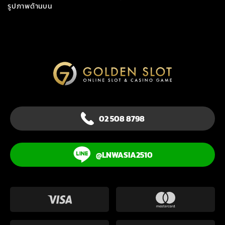
รูปภาพด้านบน
02 508 8798
@LNWASIA2510