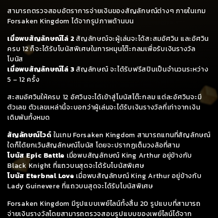
สามารถตรวจสอบอัตราการจ่ายเงินของสัญลักษณ์ต่างๆ ภายในเกม
Forsaken Kingdom ได้จากรูปภาพด้านบน
เมื่อพบสัญลักษณ์โล่ 2
สัญลักษณ์จะผู้เล่นจะได้สะสมอัศวิน และอัศวิน
ครบ 12 ก็จะได้รับโบนัสพิเศษในการหมุนโต๊ะกลมเพื่อรับเงินรางวัล
โบนัส
เมื่อพบสัญลักษณ์โล่ 3
สัญลักษณ์ จะได้รับฟรีสปินเป็นจำนวนระหว่าง
5 – 12 ครั้ง
สะสมอัศวินให้ครบ 12 อัศวินจะได้เข้าสู่โบนัสโต๊ะกลม แต่ละอัศวินจะมี
ตัวเลข ตัวเลขเหล่านี้จะบอกว่าผู้เล่นจะได้รับเงินรางวัลกี่เท่าจากเงิน
เดิมพันทั้งหมด
สัญลักษณ์ไวด์
ในเกม Forsaken Kingdom สามารถแทนที่สัญลักษณ์
ใดก็ได้ยกเว้นสัญลักษณ์โบนัส โดยจะปรากฏเต็มวงล้อที่สาม
โบนัส Epic Battle
เมื่อพบสัญลักษณ์ King Arthur อยู่ข้างกับ
Black Knight ที่แถวบนสุดจะได้รับโบนัสพิเศษ
โบนัส Eterbnal Love
เมื่อพบสัญลักษณ์ King Arthur อยู่ข้างกับ
Lady Guinevere ที่แถวบนสุดจะได้รับโบนัสพิเศษ
Forsaken Kingdom มีรูปแบบเพย์ไลน์ทั้งสิ้น 20 รูปแบบที่สามารถ
จ่ายเงินรางวัลโดยสามารถตรวจสอบรูปแบบของเพย์ไลน์ได้จาก