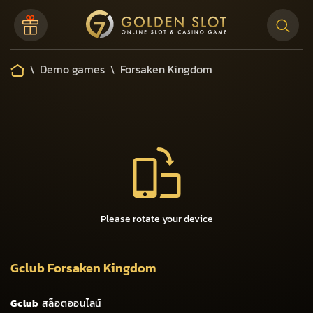
Demo games
Forsaken Kingdom
\
\
Please rotate your device
Gclub Forsaken Kingdom
Gclub
สล็อตออนไลน์