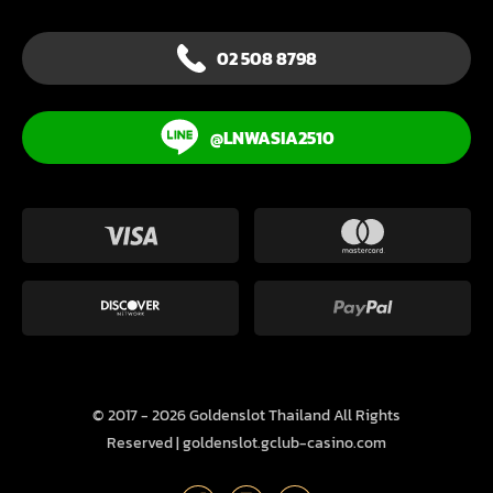
02 508 8798
@LNWASIA2510
© 2017 -
2026
Goldenslot Thailand All Rights
Reserved | goldenslot.gclub-casino.com