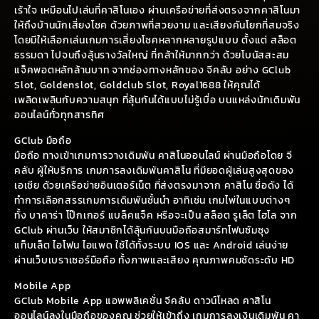
เร้าใจ เหมือนไปเล่นที่คาสิโนเอง ผ่านเครือข่ายที่ส่งตรงจากคาสิโนมา
ให้ถึงบ้านนักเสี่ยงโชค ด้วยภาพที่สวยงาม และเสียงคันโยกที่สมจริง
โดยมีให้เลือกเล่นเกมการเสี่ยงโชคหลากหลายรูปแบบ ตั้งแต่ สล็อต
ธรรมดา ไปจนถึงลุ้นรางวัลใหญ่ ที่กล้าให้มากกว่า ด้วยโบนัสสะสม
แจ็คพอตหลักล้านบาท จากช่องทางหลักของ จีคลับ อย่าง GClub
Slot, Goldenslot, Goldclub Slot, Royal1688 ให้คุณได้
เพลิดเพลินกับความสนุก ที่ลุ้นกันได้แบบไม่รู้เบื่อ บนแหล่งนักเดิมพัน
ออนไลน์ทั่วทุกสารทิศ
GClub มือถือ
มือถือ ทางเข้าเกมการวางเดิมพัน คาสิโนออนไลน์ ผ่านมือถือโดย จี
คลับ ผู้ให้บริการ เกมการลงเดิมพันคาสิโน ที่มียอดผู้เล่นสูงสุดของ
เอเชีย ด้วยเครือข่ายอินเตอร์เน็ต ที่ส่งตรงมาจาก คาสิโน ชื่อดัง ได้
ทำการเลือกสรรเกมการเดิมพันชั้นนำ อาทิเช่น เกมไพ่ในแบบต่างๆ
ทั้ง บาคาร่า โป๊กเกอร์ แบล็คแจ็ค หรือจะเป็น สล็อต รูเล็ต ไฮโล จาก
GClub ผ่านเว็บ ให้สมาชิกได้ลุ้นกันบนมือถือสมาร์ทโฟนซัมซุง
แท็บเล็ต ไอโฟน ไอแพด ใช้ได้ทั้งระบบ IOS และ Android เล่นง่าย
ผ่านเว็บเบราเซอร์มือถือ ทั้งภาพและเสียง คุณภาพคมชัดระดับ HD
Mobile App
GClub Mobile App แอพพลิเคชั่น จีคลับ ดาวน์โหลด คาสิโน
ออนไลน์ลงในมือถือของคุณ ช่วยให้เข้าถึง เกมการลงเงินเดิมพัน คา