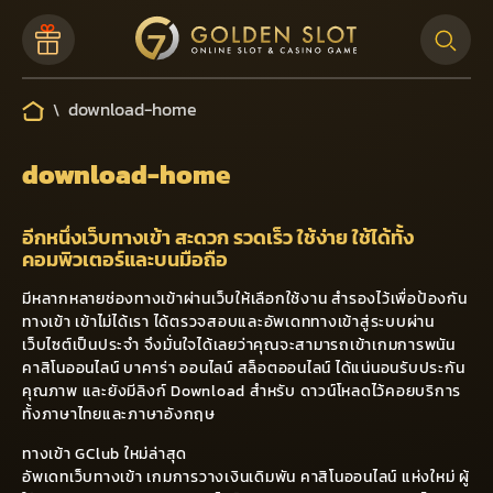
download-home
\
download-home
อีกหนึ่งเว็บทางเข้า สะดวก รวดเร็ว ใช้ง่าย ใช้ได้ทั้ง
คอมพิวเตอร์และบนมือถือ
มีหลากหลายช่องทางเข้าผ่านเว็บให้เลือกใช้งาน สำรองไว้เพื่อป้องกัน
ทางเข้า เข้าไม่ได้เรา ได้ตรวจสอบและอัพเดททางเข้าสู่ระบบผ่าน
เว็บไซต์เป็นประจำ จึงมั่นใจได้เลยว่าคุณจะสามารถเข้าเกมการพนัน
คาสิโนออนไลน์ บาคาร่า ออนไลน์ สล็อตออนไลน์ ได้แน่นอนรับประกัน
คุณภาพ และยังมีลิงก์ Download สำหรับ ดาวน์โหลดไว้คอยบริการ
ทั้งภาษาไทยและภาษาอังกฤษ
ทางเข้า GClub ใหม่ล่าสุด
อัพเดทเว็บทางเข้า เกมการวางเงินเดิมพัน คาสิโนออนไลน์ แห่งใหม่ ผู้