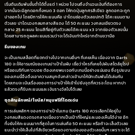
เริ่มต้นเดิมพันขั้นต่ำได้ตั้งแต่ 1 หน่วย ไปจนถึงจำนวนเงินที่ต้องการ
จากนั้นจะมีลูกดอกทั้งหมด 3 ดอก ให้กดปุ่มลูกศรสีเขียว ลูกดอกจะถูก
ปาออกไป โดยมีการให้คะแนนคือ ปาโดนช่องตัวเลขปกติ ได้คะแนนตาม
ตัวเลข ปาโดนวงกลมกลางสีแดง ได้ 50 คะแนน วงกลมเขียวตรง
กลาง 25 คะแนน โดนสีที่อยู่กับตัวเลขได้คะแนน x3 จากช่องตัวเลขนั้น
โดยสามารถดูผลคะแนนรวมว่าจะได้เงินเท่าไหร่จากด้านขวามือ
ธีมของเกม
จะเป็นเกมสล็อตที่แตกต่างไปจากเกมอื่นๆ ที่เคยเห็น เนื่องจาก Darts
180 จะให้อารมณ์ของเกมปาเป้าในผับ เชื่อว่าใครที่เคยไปผับสไตล์ยุโรป
หรืออเมริกันคาวบอย ต้องเคยพบเจอกับเกมนี้อย่างแน่นอน ซึ่งรูปแบบ
ของเกมนี้จึงดึงเอาความสนุกดังกล่าวเข้ามาให้นักเดิมพันได้เล่นกัน
โดยเกมจะเน้นเรื่องของการปาเป้าให้เข้าไปยังจุดที่ควรจะโดน หากปา
แล้วตรงก็รับคะแนนและเงินรางวัลไปได้เลย
ชุดสัญลักษณ์/โบนัส/หมุนฟรีที่โดดเด่น
การเล่นหลักๆ ของการปาเป้าในเกม Darts 180 ควรเลือกให้อยู่ใน
วงกลมสีแดงตรงกลางเนื่องจากเป็นเป้าที่ใหญ่และมองเห็นได้ง่าย อีก
ทั้งยังให้คะแนนมากที่สุดในการเล่นคือ 50 คะแนน หรือถ้าจะเล็งตัวเลข
แนะนำว่าให้เล็งไปที่สีเขียวหรือแดงตามช่องของตัวเลขนั้นๆ เพราะจะได้