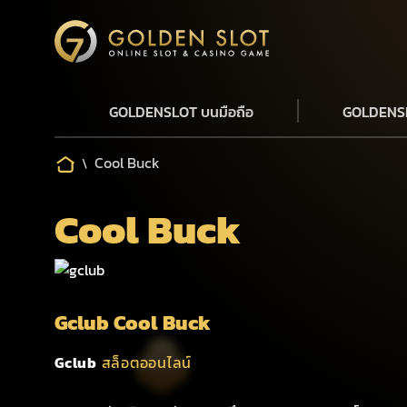
GOLDENSLOT บนมือถือ
GOLDENSLO
Cool Buck
\
Cool Buck
Gclub Cool Buck
Gclub
สล็อตออนไลน์