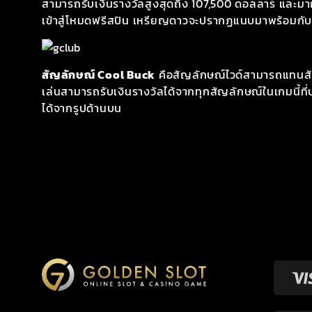
สามารถรับเงินรางวัลสูงสุดถึง 107,500 ดอลลาร์ และมากก
เข้าสู่โหมดฟรีสปิน เหรียญดาวจะปรากฏแนบมาพร้อมกับ A K
สัญลักษณ์ Cool Buck
คือสัญลักษณ์ไวด์สามารถแทนสัญล
เล่นสามารถรับเงินรางวัลได้จากทุกสัญลักษณ์ในเกมนี
ได้จากรูปด้านบน