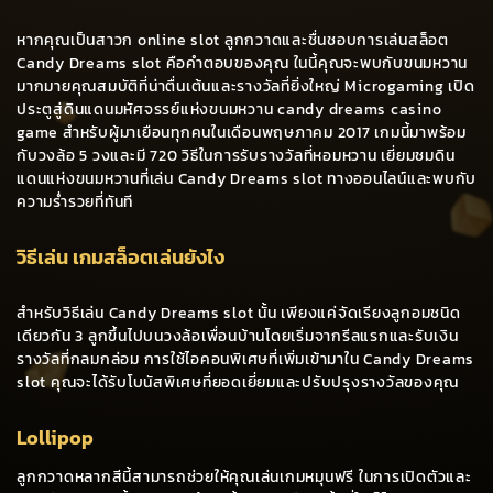
หากคุณเป็นสาวก online slot ลูกกวาดและชื่นชอบการเล่นสล็อต
Candy Dreams slot คือคำตอบของคุณ ในนี้คุณจะพบกับขนมหวาน
มากมายคุณสมบัติที่น่าตื่นเต้นและรางวัลที่ยิ่งใหญ่ Microgaming เปิด
ประตูสู่ดินแดนมหัศจรรย์แห่งขนมหวาน candy dreams casino
game สำหรับผู้มาเยือนทุกคนในเดือนพฤษภาคม 2017 เกมนี้มาพร้อม
กับวงล้อ 5 วงและมี 720 วิธีในการรับรางวัลที่หอมหวาน เยี่ยมชมดิน
แดนแห่งขนมหวานที่เล่น Candy Dreams slot ทางออนไลน์และพบกับ
ความร่ำรวยที่ทันที
วิธีเล่น เกมสล็อตเล่นยังไง
สำหรับวิธีเล่น Candy Dreams slot นั้น เพียงแค่จัดเรียงลูกอมชนิด
เดียวกัน 3 ลูกขึ้นไปบนวงล้อเพื่อนบ้านโดยเริ่มจากรีลแรกและรับเงิน
รางวัลที่กลมกล่อม การใช้ไอคอนพิเศษที่เพิ่มเข้ามาใน Candy Dreams
slot คุณจะได้รับโบนัสพิเศษที่ยอดเยี่ยมและปรับปรุงรางวัลของคุณ
Lollipop
ลูกกวาดหลากสีนี้สามารถช่วยให้คุณเล่นเกมหมุนฟรี ในการเปิดตัวและ