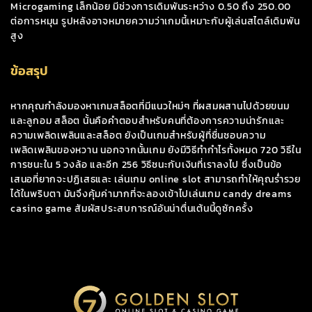
Microgaming เล็กน้อย มีช่วงการเดิมพันระหว่าง 0.50 ถึง 250.00
ต่อการหมุน รูปหลังอาจหมายความว่าเกมนี้เหมาะกับผู้เล่นสไตล์เดิมพัน
สูง
ข้อสรุป
หากคุณกำลังมองหาเกมสล็อตที่มีแนวใหม่ๆ ที่ผสมผสานไปด้วยขนม
และลูกอม สล็อต นั้นคือคำตอบสำหรับคนที่ต้องการความน่ารักและ
ความเพลิดเพลินและสล็อต ยังเป็นเกมสำหรับผู้ที่ชื่นชอบความ
เพลิดเพลินของหวาน นอกจากนั้นเกม ยังมีวิธีทำกำไรทั้งหมด 720 วิธีใน
การชนะใน 5 วงล้อ และอีก 256 วิธีชนะกับเงินที่เราลงไป ซึ่งเป็นข้อ
เสนอที่ยากจะปฏิเสธและ เล่นเกม online slot สามารถทำให้คุณร่ำรวย
ได้ในพริบตา มันจึงคุ้มค่ามากที่จะลองเข้าไปเล่นเกม candy dreams
casino game สัมผัสประสบการณ์อันน่าตื่นเต้นนี้ดูซักครั้ง