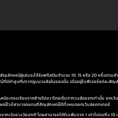
5 สัญลักษณ์ผู้เล่นจะได้รับฟรีสปินจำนวน 10, 15 หรือ 20 ครั้งตามลำ
่มีค่าสูงที่ปรากฎบนวงล้อในรอบนั้น เมื่ออยู่ในฟีเจอร์แต่ละสั
ณ์จะตรงเรียงจากซ้ายไปขวาโดยเริ่มจากวงล้อแรกเท่านั้น ยกเว้น 
ษณ์ไวด์สามารถแทนที่สัญลักษณ์ได้ทั้งหมดยกเว้นสแคทเทอร์
ิ่มจากเงินรางวัลปกติ โดยสามารถได้รับเพิ่มจาก 1 เท่าไปจนถึง 10 