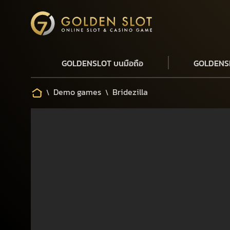
GOLDENSLOT บนมือถือ
GOLDENSLO
Demo games
Bridezilla
\
\