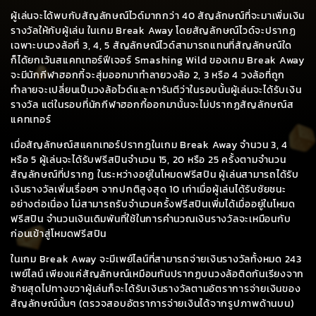
ผู้เล่นจะได้พบกับสัญลักษณ์ไวด์มากกว่า 40 สัญลักษณ์ที่จะมาเพิ่มเงิน
รางวัลให้กับผู้เล่น ในเกม Break Away โดยสัญลักษณ์ไวด์จะปรากฏ
เฉพาะบนวงล้อที่ 3, 4, 5 สัญลักษณ์ไวด์สามารถแทนที่สัญลักษณ์ใด
ก็ได้ยกเว้นสแคทเทอร์ฟีเจอร์ Smashing Wild ของเกม Break Away
จะมีนักกีฬาฮอกกี้จะสุ่มออกมาทำลายวงล้อ 2, 3 หรือ 4 วงล้อที่ถูก
ทำลายจะเปลี่ยนเป็นวงล้อไวด์และการันตีว่าในรอบนั้นผู้เล่นจะได้รับเงิน
รางวัล แต่ในรอบที่นักกีฬาฮอกกี้ออกมานั้นจะไม่ปรากฏสัญลักษณ์ส
แคทเทอร์
เมื่อสัญลักษณ์สแคทเทอร์ปรากฎในเกม Break Away จำนวน 3, 4
หรือ 5 ผู้เล่นจะได้รับฟรีสปินจำนวน 15, 20 หรือ 25 ครั้งตามจำนวน
สัญลักษณ์ที่ปรากฏ ในระหว่างอยู่ในโหมดฟรีสปิน ผู้เล่นสามารถได้รับ
เงินรางวัลเพิ่มเรื่อยๆ จากปกติสูงสุด 10 เท่าเมื่อผู้เล่นได้รับชัยชนะ
อย่างต่อเนื่อง ไม่สามารถรับจำนวนครั้งฟรีสปินเพิ่มได้เมื่ออยู่ในโหมด
ฟรีสปิน จำนวนเงินเดิมพันที่ใช้ในการคำนวณเงินรางวัลจะเหมือนกับ
ก่อนเข้าสู่โหมดฟรีสปิน
ในเกม Break Away จะมีเพย์ไลน์ที่สามารถจ่ายเงินรางวัลทั้งหมด 243
เพย์ไลน์ เพียงแค่สัญลักษณ์เหมือนกันปรากฏบนวงล้อติดกันเรียงจาก
ซ้ายสุดไปทางขวาผู้เล่นก็จะได้รับเงินรางวัลตามอัตราการจ่ายเงินของ
สัญลักษณ์นั้นๆ (ตรวจสอบอัตราการจ่ายเงินได้จากรูปภาพด้านบน)