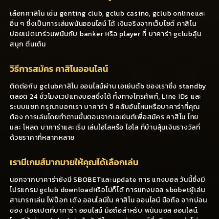
เลือกคาสิโน เช่น genting club, gclub casino, gclub onlineและ
อื่น ๆ ซึ่งเป็นการเล่นพนันออนไลน์ ได้ เงินจริงจากเว็บไซต์ คาสิโน
ปอยเปตมาร่วมพนันกับ banker หรือ player ที่ บาคาร่า gclubลุ้น
สนุก ตื่นเต้น
วิธีการสมัคร คาสิโนออนไลน์
ติดต่อกับ gclubคาสิโน ออนไลน์ผ่าน เอเย่นต์b ของเราซึ่ง standby
ตลอด 24 ชั่วโมงเวปแทงบอลซึ่งได้ ทั้งทางโทรศัพท์, Line IDs และ
ระบบแชท กรุณาบอกเรา บาคาร่า จี คลับอันไหนหรือบาคาร่าที่คุณ
ต้อง การเล่นโดยทำตามขั้นตอนจากเอเย่นต์เพื่อสมัคร คาสิโน ไทย
และ โหลด บาคาร่าและเริ่ม เล่นไฮโลหรือ ไฮโล ที่บ้านลุ้นเงินรางวัลที่
ด้วยราคาที่หลากหลาย
เรามีเกมส์มากมายให้คุณได้เลือกเล่น
นอกจากบาคาร่ายังมี SBOBETและupdate การ แทงบอล วันนี้ซึ่งมี
โปรแกรม gclub downloadหรือไม่ก็ได้ การแทงบอล sbobetผู้เล่น
สามารถเล่น ไพ่ป๊อก เด้ง ออนไลน์ใน คาสิโน ออนไลน์ มือถือ จากบ่อน
ของ ปอยเปตที่บาคาร่า ออนไลน์ มือถือสำหรับ พนันบอล ออนไลน์.