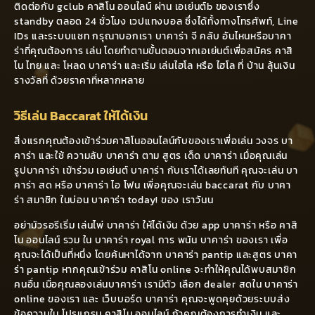
ติดต่อกับ gclub คาสิโน ออนไลน์ ผ่าน เอเย่นต์b ของเราซึ่ง
standby ตลอด 24 ชั่วโมง เวปแทงบอล ซึ่งได้ทั้งทางโทรศัพท์, Line
IDs และระบบแชท กรุณาบอกเรา บาคาร่า จี คลับ อันไหนหรือบาคา
ร่าที่คุณต้องการ เล่น โดยทำตามขั้นตอนจากเอเย่นต์เพื่อสมัคร คาสิ
โน ไทย และ โหลด บาคาร่า และเริ่ม เล่นไฮโล หรือ ไฮโล ที่ บ้าน ลุ้นเงิน
รางวัลที่ ด้วยราคาที่หลากหลาย
วิธีเล่น Baccarat ให้ได้เงิน
สิ่งแรกคุณต้องเข้าร่วมคาสิโนออนไลน์กับของเราเพื่อเล่น วงจร บา
คาร่า และใช้ ความลับ บาคาร่า ตาม สูตร เด็ด บาคาร่า เมื่อคุณเล่น
รูปบาคาร่า เข้าร่วม เอเย่นต์ บาคาร่า กับเราได้เลยทันที คุณจะเล่น บา
คาร่า สด หรือ บาคาร่า ไอ โฟน เพื่อคุณจะเล่น baccarat กับ บาคา
ร่า สมาชิก ในบ่อน บาคาร่า today! ของ เราวันน
อย่ามัวรอรีเริ่ม เล่นไพ่ บาคาร่า ให้ได้เงิน ด้วย app บาคาร่า หรือ คาสิ
โน ออนไลน์ รวม ใน บาคาร่า royal การ พนัน บาคาร่า ของเรา เพื่อ
คุณจะได้เป็นที่หนึ่ง โดยค้นหาได้จาก บาคาร่า pantip และสูตร บาคา
ร่า pantip หากคุณเข้าร่วม คาสิโน online จะทำให้คุณได้พบสมาชิก
คนอื่น เมื่อคุณลองเล่นบาคาร่า เรามีตัว เลือก dealer สดใน บาคาร่า
online ของเรา และ เว็บบอร์ด บาคาร่า คุณจะพูดคุยด้วยระบบส่ง
ข้อความใน โปรแกรม คาสิโน ออนไลน์ ถ้าคุณต้องการทำเงิน และ