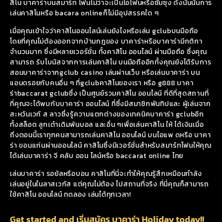
สิโน บาคาร่าบนสมาร์ท โฟนไม่ว่าจะเป็นไอโฟนหรือซัมซุง ดังนั้นนั้นการ
เล่นคาสิโนหรือ bacara onlineก็ไม่มีอุปสรรคใด ๆ
เมื่อคุณเข้าใจว่าคาสิโนออนไลน์เล่นยังไงหรือเล่น gclubบนมือถือ
โดยที่คุณไม่ต้องออกจากบ้านกฎของ บาคาร่าหรือบาคาร่ามีกติกา
จำนวนมาก ซึ่งมีหลายเวอร์ชั่น ทั้งคาสิโน ออนไลน์ ผ่านมือถือ ซึ่งคุณ
สามารถ รับโบนัสจากการเล่นคาสิโน บนมือถืออีกทั้งคุณยังได้รับการ
สอนบาคาร่าจากgclub casino เล่นผ่านเว็บ หรือเล่นบาคาร่า บน
แอนดรอยกับคนอื่น ๆ ที่gclubคาสิโนของเรา หรือ g888 บาคา
ร่าbaccarat gclubซึ่ง เป็นศูนย์รวมคาสิโน ออนไลน์ ที่ดีที่สุดสถานที่
ที่คุณจะได้พบกับบาคาร่า ออนไลน์ ที่ซึ่งมีสมาชิกพันทิปและ ผู้เล่นจาก
สะหวันเวกั ส ลาวซึ่งรู้ความแตกต่างของเทคนิคบาคาร่า gclubอีก
ทั้งสล็อต ลูกเต๋าเดิมพันบอล และอื่น ๆเพื่อเล่นคาสิโน ให้ ได้เงินเมื่อ
ถึงตอนนี้เราทุกคนสามารถเล่นคาสิโน ออนไลน์ บนไอแพ ดหรือ บาคา
ร่า ขอนแก่นผ่านออนไลน์ คาสิโนซึ่งมีเวอร์ชั่นสำหรับสมาร์ทโฟนให้คุณ
ได้เล่นบาคาร่า จี คลับ ออน ไลน์หรือ baccarat online ไทย
เล่นบาคาร่า รอยัลหรือบอน คาสิโนที่นี่จะทำให้คุณรู้สึกเหมือนกำลัง
เล่นอยู่ในในลาสเวกัส แต่คุณไม่ต้อง ไปสถานที่จริง ที่นี่คุณก็สามารถ
ใช้คาสิโน ออนไลน์ ทดลอง เล่นได้ทุกเวลา!
Get started and เริ่มสมัคร บาคาร่า Holiday today!!