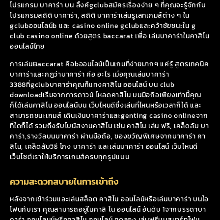
โปรแกรม บาคาร่า บน ลิ้งค์gclubสมัครเรื่องง่าย ๆ ที่คุณจะรู้จักกับ
โปรแกรมสถิติ บาคาร่า, สถิติ บาคาร่าเล่นรูเลทเกมส์ต่าง ๆ ใน
gclubออนไลน์b และ casino online gclubและคว้าชัยชนะใน g
club casino online ด้วยสูตร baccarat เพื่อ เล่นบาคาร่าในคาสิโน
ออนไลน์ไทย
การเล่นBaccarat คือbออนไลน์เป็นเกมที่ง่ายมากๆ แค่รู้ สูตรเทคนิค
บาคาร่าและกฎว่าบาคาร่า คือ อะไร เมื่อคุณเล่นบาคาร่า
3388ที่gclubบาคาร่าคุณก็แทงคาสิโน ออนไลน์ บน club
downloadเริ่มจากการดาวน์ โหลดคาสิโน บนมือถือเพียงเท่านี้คุณ
ก็ได้เล่นคาสิโน ออนไลน์บน เว็บไหนดีซึ่งเล่นที่ไหนหรือเวลาก็ได้ และ
สามารถชนะเกมส์ เดินเงินบาคาร่าและgenting casino onlineจาก
ที่ใดก็ได้ รวมถึงรับโบนัสงานคาสิโน เช่น คาสิโน เล่น ฟรี, เคล็ดลับ บา
คาร่า,รางวัลบนบาคาร่า ผ่านมือถือ, ของขวัญพิเศษจากบาคาร่า คา
สิโน, เคล็ดลับวิธี โกง บาคาร่า และเล่นบาคาร่า ออนไลน์ เว็บไหนดี
เว็บไซต์เราให้บริการเกมส์ครบทุกรูปแบบ
ความสะดวกสบายในการเข้าถึง
หลังจากเข้าร่วมและเล่นสล็อต คาสิโน ออนไลน์หรือเล่นบาคาร่า บนไอ
โฟนกับเรา คุณสามารถอยู่ในคาสิ โน ออนไลน์ อันดับ 1จากบรรดาบา
คาร่า ออนไลนน์หรือคาสิโน ออนไลน์ ทดลอง เล่นฟรีบนสมาร์ทโฟน