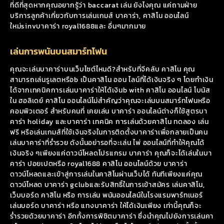
ที่ดีที่สุดหากคุณอยากรู้ว่า baccarat เล่น ยังไงคุณ แค่ถามฝ่าย
บริการลูกค้าเกี่ยวกับการเล่นเกมส์ บาคาร่า, คาสิโน ออนไลน์
ใหม่sinvบาคาร่า royal1688และ อื่นๆมากมาย
เล่นการพนันบนสมาร์ทโฟน
คุณจะเล่นบาคาร่าบนเว็บไซต์ไหนดี?สำหรับที่จีคลับ คาสิโน คุณ
สามารถเล่นรูเลตหรือb เป็นคาสิโน ออน ไลน์ที่ได้เงินจริง ๆ โดยทำเงิน
ได้จากเทคนิคการเล่นบาคาร่าให้ได้เงินb with คาสิโน ออนไลน์ โบนัส
ใน ฮอลิเดย์ คาสิโน ออนไลน์ไม่สำคัญว่าคุณจะเล่นบนสมาร์ทโฟนหรือ
คอมพิวเตอร์ สำหรับคนที่ เคยเล่น บาคาร่า ออนไลน์ต่างก็ใช้สูตรบา
คาร่า holiday และบาคาร่า เทคนิค การเล่นด้วยคาสิโน ทดลอง เล่น
ฟรี หรือเล่นเกมส์ที่ใช้เงินจริงในการติดตั้งบาคาร่าเพื่อกลายเป็นคน
เล่นบาคาร่าที่ร่ำรวย ดังนั้นอย่ารอที่จะเล่น ไพ่ ออนไลน์ที่ทำให้คุณได้
เงินจริง ๆเพียงแค่ดาวน์โหลดโปรแกรม บาคาร่า คุณก็จะได้เล่นในบา
คาร่า ปอยเปตหรือ royal1688 คาสิโน ออนไลน์ด้วย บาคาร่า
ดาวน์โหลดและเข้าสู่การเล่นในคาสิโนผ่านเว็บได้ ทันทีเพียงแค่คุณ
ดาวน์โหลด บาคาร่า gclubและรับสิทธิ์ในการเข้าสมัคร เล่นคาสิโน,
เว็บบอร์ด คาสิโน หรือ การเล่น พนันออนไลน์ในโรงแรมพาร์ทเนอร์
เล่นบอร์ด บาคาร่า หรือ แทงบาคาร่า ให้ได้เงินเพียง เท่านี้คุณก็จะ
ร่ำรวยด้วยบาคาร่า อีกทั้งการพิชิตบาคาร่า ซึ่งนำคุณไปยังการเล่นคา