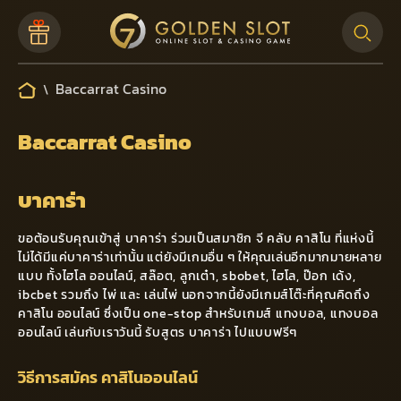
Baccarrat Casino
\
Baccarrat Casino
บาคาร่า
ขอต้อนรับคุณเข้าสู่ บาคาร่า ร่วมเป็นสมาชิก จี คลับ คาสิโน ที่แห่งนี้
ไม่ได้มีแค่บาคาร่าเท่านั้น แต่ยังมีเกมอื่น ๆ ให้คุณเล่นอีกมากมายหลาย
แบบ ทั้งไฮโล ออนไลน์, สล๊อต, ลูกเต๋า, sbobet, ไฮโล, ป๊อก เด้ง,
ibcbet รวมถึง ไพ่ และ เล่นไพ่ นอกจากนี้ยังมีเกมส์โต๊ะที่คุณคิดถึง
คาสิโน ออนไลน์ ซึ่งเป็น one-stop สำหรับเกมส์ แทงบอล, แทงบอล
ออนไลน์ เล่นกับเราวันนี้ รับสูตร บาคาร่า ไปแบบฟรีๆ
วิธีการสมัคร คาสิโนออนไลน์