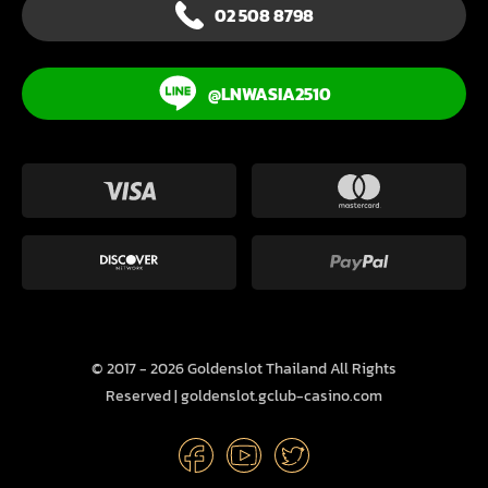
02 508 8798
@LNWASIA2510
© 2017 -
2026
Goldenslot Thailand All Rights
Reserved | goldenslot.gclub-casino.com