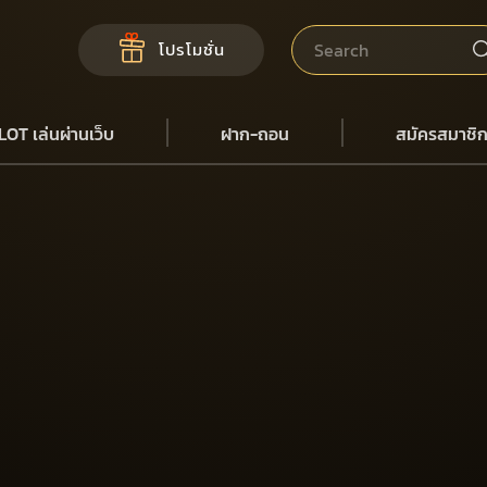
โปรโมชั่น
T เล่นผ่านเว็บ
ฝาก-ถอน
สมัครสมาชิ