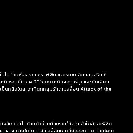
น่นไปด้วยเรื่องราว กราฟฟิก และระบบเสียงสมจริง ที่
งกับซอมบี้ในยุค 90’s เหมาะกับคอการ์ตูนและนักเสี่ยง
้องเป็นหนึ่งในสาวกที่ตกหลุมรักเกมสล็อต Attack of the
อัดแน่นไปด้วยตัวช่วยที่จะช่วยให้คุณเข้าใกล้และพิชิต
่วยต่าง ๆ ภายในเกมแล้ว สล็อตเกมนี้ยังออกแบบมาให้คุณ