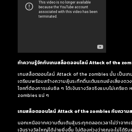
ทำความรู้จักกับเกมสล็อตออนไลน์ Attack of the zo
เกมสล็อตออนไลน์ Attack of the zombies นั้น เป็นเกมสล
เตรียมพร้อมสร้างความลุ้นระทึกตื่นเต้นแถมยังเสี่ยงดว
โชคที่ต้องการเล่นชิล ๆ ได้เงินรางวัลจริงแบบไม่เครียด
zombies แน่ ๆ
เกมสล็อตออนไลน์ Attack of the zombies กับความสน
นอกเหนือจากความตื่นเต้นลุ้นระทุกตลอดเวลาไม่ว่าจากเนื
เงินรางวัลใหญ่ได้ง่ายยิ่งขึ้น ไม่ต้องห่วงว่าคุณจะไม