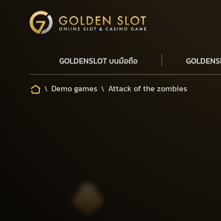
GOLDENSLOT บนมือถือ
GOLDENSLO
Demo games
Attack of the zombies
\
\