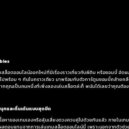
mbies
็อตออนไลน์ออกใหม่ที่มีเรื่องราวเกี่ยวกับผีดิบ หรือซอมบี้ อัดแ
งไปพร้อม ๆ กันในคราวเดียว มาพร้อมกับตัวการ์ตูนซอมบี้คล้ายคลึ
 หากคุณเป็นคนหนึ่งที่เพิ่งลองเล่นสล็อตล่ะก็ พนันได้เลยว่าคุณต
ุกและตื่นเต้นแบบสุดขีด
้อหาของเกมเองหรือลุ้นเสี่ยงดวงควบคู่ไปด้วยกันแล้ว ภายในเกมยัง
่ได้รับผลตอบแทนจากการเล่นเกมสล็อตออนไลน์นี้ เพราะนอกจากตัวช